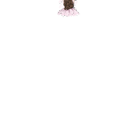
Композиция "Две звезды"
Шарики Москвы
000535
7800,00
р.
В корзину
Состав композиции: