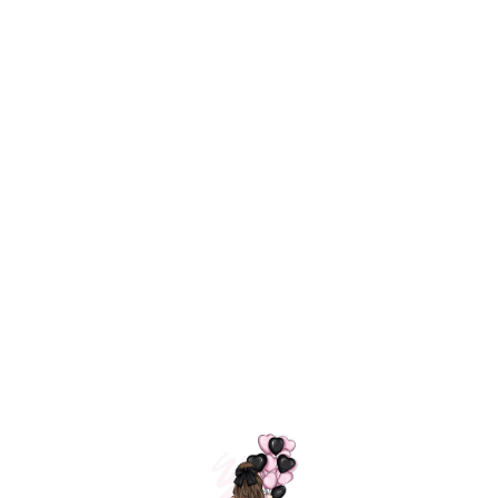
Технология
ШАРИКИ
долгого полета
МОСКВЫ
Индивидуальный
Доставим за
подход к делу
3 часа
Премиальное
Удобная
качество шариков
оплата
=
Назад