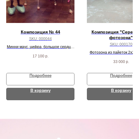
Композиция № 44
Композиция "Серебр
фотозона"
SKU:
000044
SKU:
000170
Минни маус, цифра, большое сердце,
6 шаров карамелька, 6 звезд, 6
Фотозона из пайеток 2х2, 
17 100
р.
сердец, 2 сферы
вывеска
33 000
р.
Подробнее
Подробнее
В корзину
В корзину