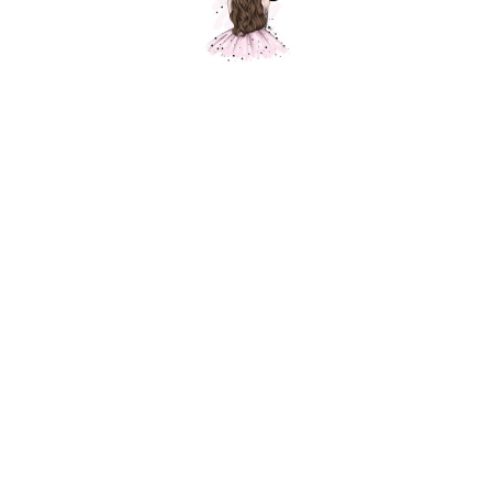
Композиция "Белый песок"
Шарики Москвы
SKU:
000529
15550,00
р.