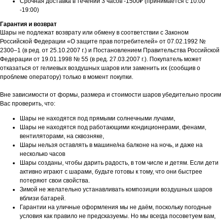
Срочная доставка в течении 3 часов -1500₽ (принимается с 10:00
-19:00)
Гарантия и возврат
Шары не подлежат возврату или обмену в соответствии с Законом
Российской Федерации «О защите прав потребителей» от 07.02.1992 №
2300–1 (в ред. от 25.10.2007 г.) и Постановлением Правительства Российской
Федерации от 19.01.1998 № 55 (в ред. 27.03.2007 г.). Покупатель может
отказаться от гелиевых воздушных шаров или заменить их (сообщив о
проблеме оператору) только в момент покупки.
Вне зависимости от формы, размера и стоимости шаров убедительно просим
Вас проверить, что:
Шары не находятся под прямыми солнечными лучами,
Шары не находятся под работающими кондиционерами, фенами,
вентиляторами, на сквозняке,
Шары нельзя оставлять в машине/на балконе на ночь, и даже на
несколько часов
Шары созданы, чтобы дарить радость, в том числе и детям. Если дети
активно играют с шарами, будьте готовы к тому, что они быстрее
потеряют свои свойства.
Зимой не желательно устанавливать композиции воздушных шаров
вблизи батарей.
Гарантии на уличные оформления мы не даём, поскольку погодные
условия как правило не предсказуемы. Но мы всегда посоветуем вам,