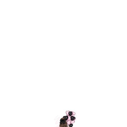
Технология
ШАРИКИ
долгого полета
МОСКВЫ
Индивидуальный
Доставим за
подход к делу
3 часа
Премиальное
Удобная
качество шариков
оплата
=
Назад