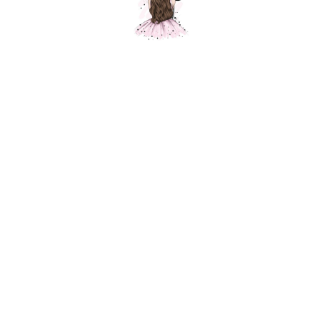
Композиция "В мире динозавров"
Шарики Москвы
SKU:
000581
36000,00
р.