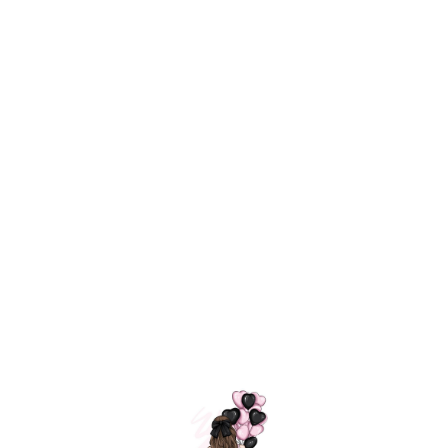
Технология
ШАРИКИ
долгого полета
МОСКВЫ
Индивидуальный
Доставим за
подход к делу
3 часа
Премиальное
Удобная
качество шариков
оплата
=
Назад