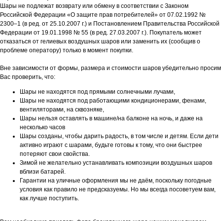
Шары не подлежат возврату или обмену в соответствии с Законом
Российской Федерации «О защите прав потребителей» от 07.02.1992 №
2300–1 (в ред. от 25.10.2007 г.) и Постановлением Правительства Российской
Федерации от 19.01.1998 № 55 (в ред. 27.03.2007 г.). Покупатель может
отказаться от гелиевых воздушных шаров или заменить их (сообщив о
проблеме оператору) только в момент покупки.
Вне зависимости от формы, размера и стоимости шаров убедительно просим
Вас проверить, что:
Шары не находятся под прямыми солнечными лучами,
Шары не находятся под работающими кондиционерами, фенами,
вентиляторами, на сквозняке,
Шары нельзя оставлять в машине/на балконе на ночь, и даже на
несколько часов
Шары созданы, чтобы дарить радость, в том числе и детям. Если дети
активно играют с шарами, будьте готовы к тому, что они быстрее
потеряют свои свойства.
Зимой не желательно устанавливать композиции воздушных шаров
вблизи батарей.
Гарантии на уличные оформления мы не даём, поскольку погодные
условия как правило не предсказуемы. Но мы всегда посоветуем вам,
как лучше поступить.