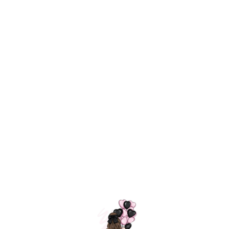
Технология
ШАРИКИ
долгого полета
МОСКВЫ
Индивидуальный
Доставим за
подход к делу
3 часа
Премиальное
Удобная
качество шариков
оплата
=
Назад