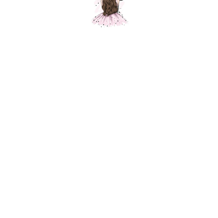
Звезда 1 сентября 91 см на гирлянде из
букв
Шарики Москвы
SKU: