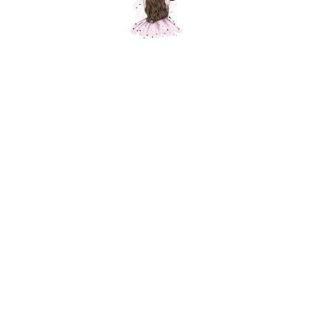
Композиция № 138
Шарики Москвы
SKU:
000138
8400,00
р.