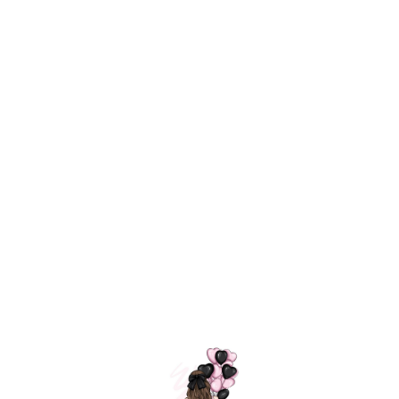
Технология
ШАРИКИ
долгого полета
МОСКВЫ
Индивидуальный
Доставим за
подход к делу
3 часа
Премиальное
Удобная
качество шариков
оплата
=
Назад