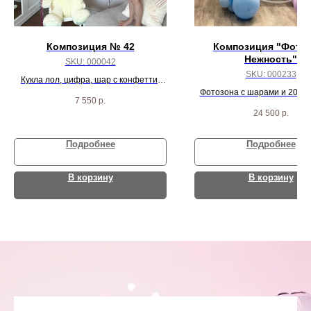
Композиция № 42
Композиция "Фото
Нежность"
SKU:
000042
SKU:
000233
Кукла лол, цифра, шар с конфетти,
гранатовое сердце, 4 розовых агата, 2
Фотозона с шарами и 20 ша
7 550
р.
сердца и 9 бело-розовых шаров
потолок
24 500
р.
Подробнее
Подробнее
В корзину
В корзину