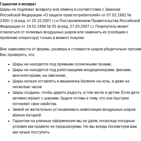
Гарантия и возврат
Шары не подлежат возврату или обмену в соответствии с Законом
Российской Федерации «О защите прав потребителей» от 07.02.1992 №
2300–1 (в ред. от 25.10.2007 г.) и Постановлением Правительства Российской
Федерации от 19.01.1998 № 55 (в ред. 27.03.2007 г.). Покупатель может
отказаться от гелиевых воздушных шаров или заменить их (сообщив о
проблеме оператору) только в момент покупки.
Вне зависимости от формы, размера и стоимости шаров убедительно просим
Вас проверить, что:
Шары не находятся под прямыми солнечными лучами,
Шары не находятся под работающими кондиционерами, фенами,
вентиляторами, на сквозняке,
Шары нельзя оставлять в машине/на балконе на ночь, и даже на
несколько часов
Шары созданы, чтобы дарить радость, в том числе и детям. Если дети
активно играют с шарами, будьте готовы к тому, что они быстрее
потеряют свои свойства.
Зимой не желательно устанавливать композиции воздушных шаров
вблизи батарей.
Гарантии на уличные оформления мы не даём, поскольку погодные
условия как правило не предсказуемы. Но мы всегда посоветуем вам,
как лучше поступить.