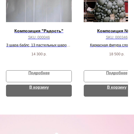
Композиция "Радость"
Композиция №34
SKU:
000046
SKU:
000346
3 шара баблс, 13 пастельных шаров и
Каркасная фигура слон ,
3 шара кристалла
большая, шар баблс и два 
14 300
р.
18 500
р.
шаров
Подробнее
Подробнее
В корзину
В корзину