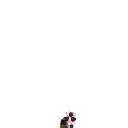
Технология
ШАРИКИ
долгого полета
МОСКВЫ
Индивидуальный
Доставим за
подход к делу
3 часа
Премиальное
Удобная
качество шариков
оплата
=
Назад