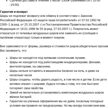
Срочная доставка в течении 3 часов -1500₽ (принимается с 10:00
-19:00)
Гарантия и возврат
Шары не подлежат возврату или обмену в соответствии с Законом
Российской Федерации «О защите прав потребителей» от 07.02.1992 №
2300–1 (в ред. от 25.10.2007 г.) и Постановлением Правительства Российской
Федерации от 19.01.1998 № 55 (в ред. 27.03.2007 г.). Покупатель может
отказаться от гелиевых воздушных шаров или заменить их (сообщив о
проблеме оператору) только в момент покупки.
Вне зависимости от формы, размера и стоимости шаров убедительно просим
Вас проверить, что:
Шары не находятся под прямыми солнечными лучами,
Шары не находятся под работающими кондиционерами, фенами,
вентиляторами, на сквозняке,
Шары нельзя оставлять в машине/на балконе на ночь, и даже на
несколько часов
Шары созданы, чтобы дарить радость, в том числе и детям. Если дети
активно играют с шарами, будьте готовы к тому, что они быстрее
потеряют свои свойства.
Зимой не желательно устанавливать композиции воздушных шаров
вблизи батарей.
Гарантии на уличные оформления мы не даём, поскольку погодные
условия как правило не предсказуемы. Но мы всегда посоветуем вам,