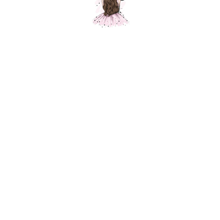
Композиция "Шарики на выписку "
Шарики Москвы
SKU:
000583
9680,00
р.