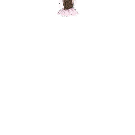
Композиция "Шары на годик трактор "
Шарики Москвы
SKU:
000593
4600,00
р.