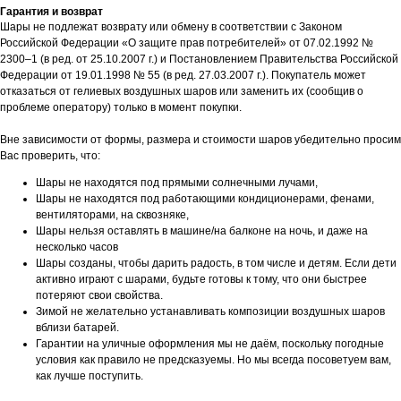
Гарантия и возврат
Шары не подлежат возврату или обмену в соответствии с Законом
Российской Федерации «О защите прав потребителей» от 07.02.1992 №
2300–1 (в ред. от 25.10.2007 г.) и Постановлением Правительства Российской
Федерации от 19.01.1998 № 55 (в ред. 27.03.2007 г.). Покупатель может
отказаться от гелиевых воздушных шаров или заменить их (сообщив о
проблеме оператору) только в момент покупки.
Вне зависимости от формы, размера и стоимости шаров убедительно просим
Вас проверить, что:
Шары не находятся под прямыми солнечными лучами,
Шары не находятся под работающими кондиционерами, фенами,
вентиляторами, на сквозняке,
Шары нельзя оставлять в машине/на балконе на ночь, и даже на
несколько часов
Шары созданы, чтобы дарить радость, в том числе и детям. Если дети
активно играют с шарами, будьте готовы к тому, что они быстрее
потеряют свои свойства.
Зимой не желательно устанавливать композиции воздушных шаров
вблизи батарей.
Гарантии на уличные оформления мы не даём, поскольку погодные
условия как правило не предсказуемы. Но мы всегда посоветуем вам,
как лучше поступить.