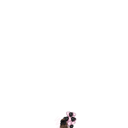
Технология
ШАРИКИ
долгого полета
МОСКВЫ
Индивидуальный
Доставим за
подход к делу
3 часа
Премиальное
Удобная
качество шариков
оплата
=
Назад