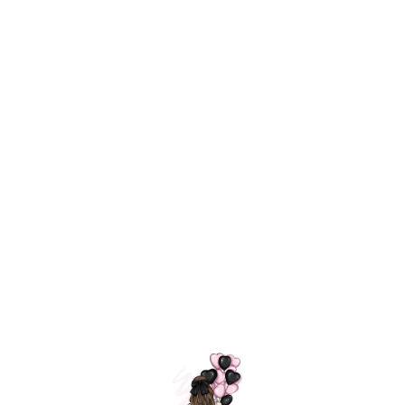
Технология
ШАРИКИ
долгого полета
МОСКВЫ
Индивидуальный
Доставим за
подход к делу
3 часа
Премиальное
Удобная
качество шариков
оплата
=
Назад