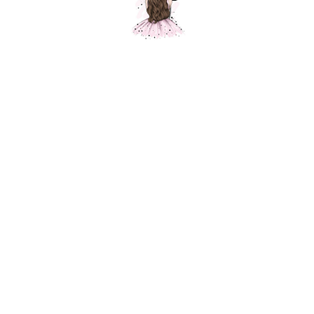
Композиция "Нежное настроение"
Шарики Москвы
SKU:
000141
34900,00
р.