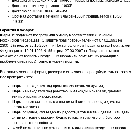
Доставка в пределах МКАД - 800₽. Интервалы доставки: каждые 2 часа
Доставка к точному времени - 1000₽
Доставка за МКАД - 800₽+ 40₽/км
Срочная доставка в течении 3 часов -1500₽ (принимается с 10:00
-19:00)
Гарантия и возврат
Шары не подлежат возврату или обмену в соответствии с Законом
Российской Федерации «О защите прав потребителей» от 07.02.1992 №
2300–1 (в ред. от 25.10.2007 г.) и Постановлением Правительства Российской
Федерации от 19.01.1998 № 55 (в ред. 27.03.2007 г.). Покупатель может
отказаться от гелиевых воздушных шаров или заменить их (сообщив о
проблеме оператору) только в момент покупки.
Вне зависимости от формы, размера и стоимости шаров убедительно просим
Вас проверить, что:
Шары не находятся под прямыми солнечными лучами,
Шары не находятся под работающими кондиционерами, фенами,
вентиляторами, на сквозняке,
Шары нельзя оставлять в машине/на балконе на ночь, и даже на
несколько часов
Шары созданы, чтобы дарить радость, в том числе и детям. Если дети
активно играют с шарами, будьте готовы к тому, что они быстрее
потеряют свои свойства.
Зимой не желательно устанавливать композиции воздушных шаров