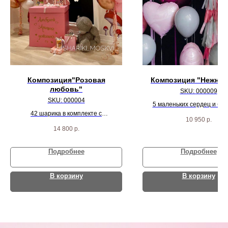
Композиция"Розовая
Композиция "Нежнят
любовь"
SKU:
000009
SKU:
000004
5 маленьких сердец и бо
42 шарика в комплекте с
большой шар на гирлянде, к
10 950
р.
индивидуальной коробкой
и 5 разноцветных агат 
14 800
р.
Подробнее
Подробнее
В корзину
В корзину