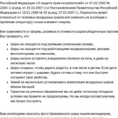
Российской Федерации «О защите прав потребителей» от 07.02.1992 №
2300–1 (в ред. от 25.10.2007 г.) и Постановлением Правительства Российской
Федерации от 19.01.1998 № 55 (в ред. 27.03.2007 г.). Покупатель может
отказаться от гелиевых воздушных шаров или заменить их (сообщив о
проблеме оператору) только в момент покупки.
Вне зависимости от формы, размера и стоимости шаров убедительно просим
Вас проверить, что:
Шары не находятся под прямыми солнечными лучами,
Шары не находятся под работающими кондиционерами, фенами,
вентиляторами, на сквозняке,
Шары нельзя оставлять в машине/на балконе на ночь, и даже на
несколько часов
Шары созданы, чтобы дарить радость, в том числе и детям. Если дети
активно играют с шарами, будьте готовы к тому, что они быстрее
потеряют свои свойства.
Зимой не желательно устанавливать композиции воздушных шаров
вблизи батарей.
Гарантии на уличные оформления мы не даём, поскольку погодные
условия как правило не предсказуемы. Но мы всегда посоветуем вам,
как лучше поступить.
Вам необходимо прислать фото бракованного шара нашим менеджерам,