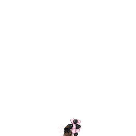
Технология
ШАРИКИ
долгого полета
МОСКВЫ
Индивидуальный
Доставим за
подход к делу
3 часа
Премиальное
Удобная
качество шариков
оплата
=
Назад