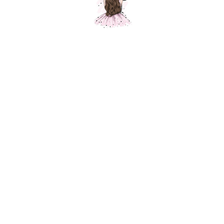
Композиция "Подарки от Деда Мороза"
Шарики Москвы
SKU:
000632
8990,00
р.