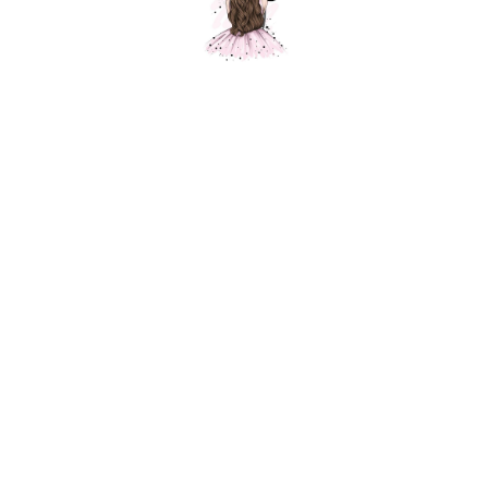
Композиция № 189
Шарики Москвы
SKU:
000189
5900,00
р.