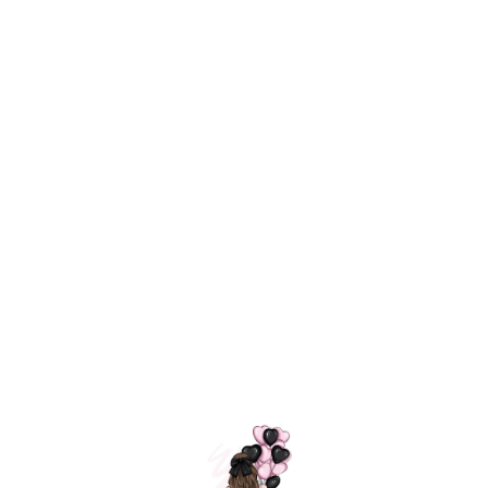
Технология
ШАРИКИ
долгого полета
МОСКВЫ
Индивидуальный
Доставим за
подход к делу
3 часа
Премиальное
Удобная
качество шариков
оплата
=
Назад