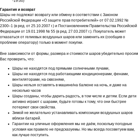
-19:00)
Гарантия и возврат
Шары не подлежат возврату или обмену в соответствии с Законом
Российской Федерации «О защите прав потребителей» от 07.02.1992 №
2300–1 (в ред. от 25.10.2007 г.) и Постановлением Правительства Российской
Федерации от 19.01.1998 № 55 (в ред. 27.03.2007 г.). Покупатель может
отказаться от гелиевых воздушных шаров или заменить их (сообщив о
проблеме оператору) только в момент покупки.
Вне зависимости от формы, размера и стоимости шаров убедительно просим
Вас проверить, что:
Шары не находятся под прямыми солнечными лучами,
Шары не находятся под работающими кондиционерами, фенами,
вентиляторами, на сквозняке,
Шары нельзя оставлять в машине/на балконе на ночь, и даже на
несколько часов
Шары созданы, чтобы дарить радость, в том числе и детям. Если дети
активно играют с шарами, будьте готовы к тому, что они быстрее
потеряют свои свойства.
Зимой не желательно устанавливать композиции воздушных шаров
вблизи батарей.
Гарантии на уличные оформления мы не даём, поскольку погодные
условия как правило не предсказуемы. Но мы всегда посоветуем вам,
как лучше поступить.