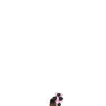
Технология
ШАРИКИ
долгого полета
МОСКВЫ
Индивидуальный
Доставим за
подход к делу
3 часа
Премиальное
Удобная
качество шариков
оплата
=
Назад