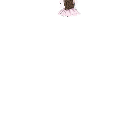
Композиция "Целующиеся мишки "
Шарики Москвы