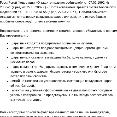
Российской Федерации «О защите прав потребителей» от 07.02.1992 №
2300–1 (в ред. от 25.10.2007 г.) и Постановлением Правительства Российской
Федерации от 19.01.1998 № 55 (в ред. 27.03.2007 г.). Покупатель может
отказаться от гелиевых воздушных шаров или заменить их (сообщив о
проблеме оператору) только в момент покупки.
Вне зависимости от формы, размера и стоимости шаров убедительно просим
Вас проверить, что:
Шары не находятся под прямыми солнечными лучами,
Шары не находятся под работающими кондиционерами, фенами,
вентиляторами, на сквозняке,
Шары нельзя оставлять в машине/на балконе на ночь, и даже на
несколько часов
Шары созданы, чтобы дарить радость, в том числе и детям. Если дети
активно играют с шарами, будьте готовы к тому, что они быстрее
потеряют свои свойства.
Зимой не желательно устанавливать композиции воздушных шаров
вблизи батарей.
Гарантии на уличные оформления мы не даём, поскольку погодные
условия как правило не предсказуемы. Но мы всегда посоветуем вам,
как лучше поступить.
Вам необходимо прислать фото бракованного шара нашим менеджерам,