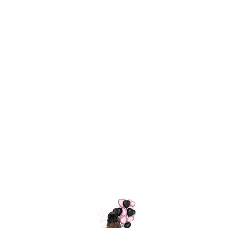
Технология
ШАРИКИ
долгого полета
МОСКВЫ
Индивидуальный
Доставим за
подход к делу
3 часа
Премиальное
Удобная
качество шариков
оплата
=
Назад