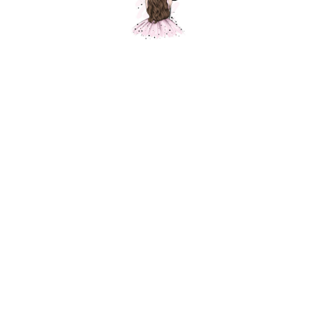
Композиция "Первой учительнице "
Шарики Москвы
SKU:
000525
5950,00
р.