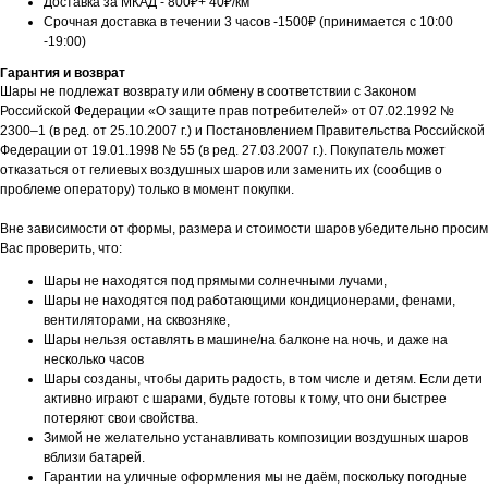
Доставка за МКАД - 800₽+ 40₽/км
Срочная доставка в течении 3 часов -1500₽ (принимается с 10:00
-19:00)
Гарантия и возврат
Шары не подлежат возврату или обмену в соответствии с Законом
Российской Федерации «О защите прав потребителей» от 07.02.1992 №
2300–1 (в ред. от 25.10.2007 г.) и Постановлением Правительства Российской
Федерации от 19.01.1998 № 55 (в ред. 27.03.2007 г.). Покупатель может
отказаться от гелиевых воздушных шаров или заменить их (сообщив о
проблеме оператору) только в момент покупки.
Вне зависимости от формы, размера и стоимости шаров убедительно просим
Вас проверить, что:
Шары не находятся под прямыми солнечными лучами,
Шары не находятся под работающими кондиционерами, фенами,
вентиляторами, на сквозняке,
Шары нельзя оставлять в машине/на балконе на ночь, и даже на
несколько часов
Шары созданы, чтобы дарить радость, в том числе и детям. Если дети
активно играют с шарами, будьте готовы к тому, что они быстрее
потеряют свои свойства.
Зимой не желательно устанавливать композиции воздушных шаров
вблизи батарей.
Гарантии на уличные оформления мы не даём, поскольку погодные