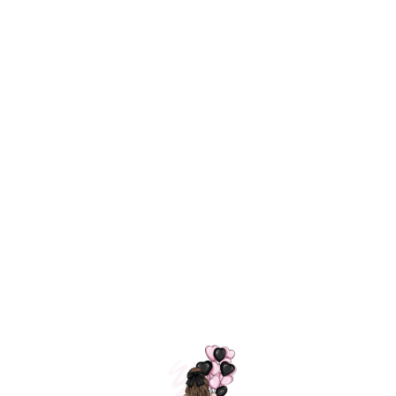
Технология
ШАРИКИ
долгого полета
МОСКВЫ
Индивидуальный
Доставим за
подход к делу
3 часа
Премиальное
Удобная
качество шариков
оплата
=
Назад