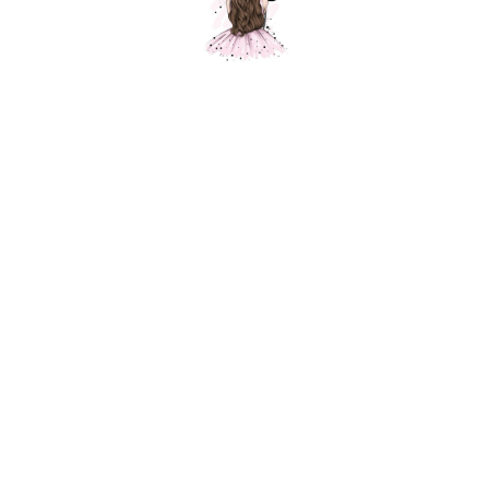
Композиция № 290
Шарики Москвы
SKU:
000290
5700,00
р.