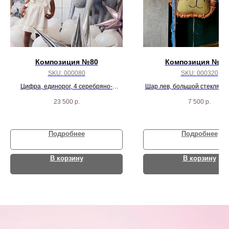
Композиция №80
Композиция № 3
SKU:
000080
SKU:
000320
Цифра, единорог, 4 серебряно-
Шар лев, большой стеклянн
золотых сферы, 2 шарика с перьями
фонтан шаров
23 500
р.
7 500
р.
внутри и 2 с конфетти, 25 шариков и 2
звезды на пол
Подробнее
Подробнее
В корзину
В корзину