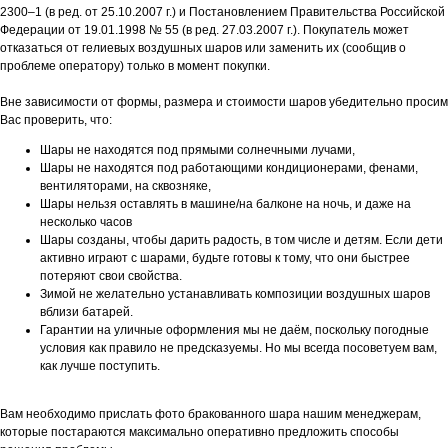
2300–1 (в ред. от 25.10.2007 г.) и Постановлением Правительства Российской
Федерации от 19.01.1998 № 55 (в ред. 27.03.2007 г.). Покупатель может
отказаться от гелиевых воздушных шаров или заменить их (сообщив о
проблеме оператору) только в момент покупки.
Вне зависимости от формы, размера и стоимости шаров убедительно просим
Вас проверить, что:
Шары не находятся под прямыми солнечными лучами,
Шары не находятся под работающими кондиционерами, фенами,
вентиляторами, на сквозняке,
Шары нельзя оставлять в машине/на балконе на ночь, и даже на
несколько часов
Шары созданы, чтобы дарить радость, в том числе и детям. Если дети
активно играют с шарами, будьте готовы к тому, что они быстрее
потеряют свои свойства.
Зимой не желательно устанавливать композиции воздушных шаров
вблизи батарей.
Гарантии на уличные оформления мы не даём, поскольку погодные
условия как правило не предсказуемы. Но мы всегда посоветуем вам,
как лучше поступить.
Вам необходимо прислать фото бракованного шара нашим менеджерам,
которые постараются максимально оперативно предложить способы