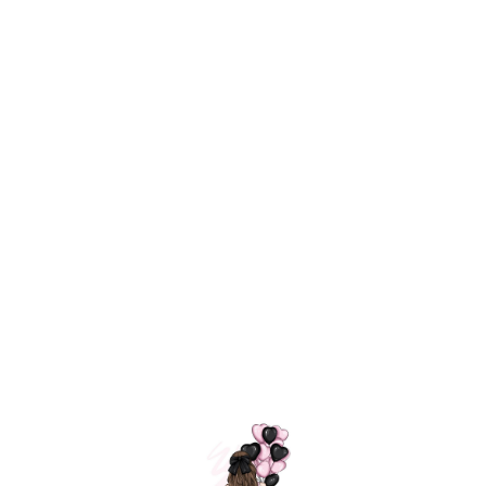
Технология
ШАРИКИ
долгого полета
МОСКВЫ
Индивидуальный
Доставим за
подход к делу
3 часа
Премиальное
Удобная
качество шариков
оплата
=
Назад