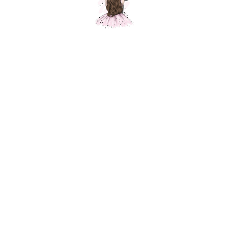
Композиция № 257
Шарики Москвы
SKU:
000257
6900,00
р.