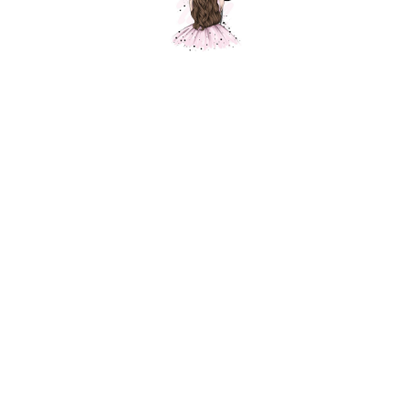
Композиция "Нежность"
Шарики Москвы
SKU:
000296
6 800
р.