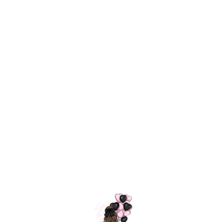
Технология
ШАРИКИ
долгого полета
МОСКВЫ
Индивидуальный
Доставим за
подход к делу
3 часа
Премиальное
Удобная
качество шариков
оплата
=
Назад