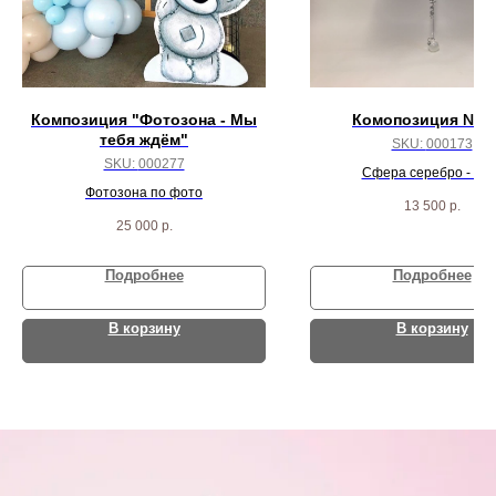
Композиция "Фотозона - Мы
Комопозиция № 1
тебя ждём"
SKU:
000173
SKU:
000277
Сфера серебро - 5 ш
Фотозона по фото
Сфера белый Сатин - 
13 500
р.
25 000
р.
Подробнее
Подробнее
В корзину
В корзину