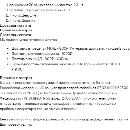
Шары жемчуг 30 см на атласных лентах -20 шт.
Шар баблс с белым пенопластом - 1 шт.
Для кого: Девушке
Для кого: Девочке
Доставка и оплата
Гарантия и возврат
Доставка и оплата
Мы привозим все готовое, надутое.
Доставка в пределах МКАД - 800₽. Интервалы доставки: каждые 2 часа
Доставка к точному времени - 1000₽
Доставка за МКАД - 800₽+ 40₽/км
Срочная доставка в течении 3 часов -1500₽ (принимается с 10:00
-19:00)
Гарантия и возврат
Шары не подлежат возврату или обмену в соответствии с Законом
Российской Федерации «О защите прав потребителей» от 07.02.1992 № 2300–
1 (в ред. от 25.10.2007 г.) и Постановлением Правительства Российской
Федерации от 19.01.1998 № 55 (в ред. 27.03.2007 г.). Покупатель может
отказаться от гелиевых воздушных шаров или заменить их (сообщив о
проблеме оператору) только в момент покупки.
Вне зависимости от формы, размера и стоимости шаров убедительно просим
Вас проверить, что: