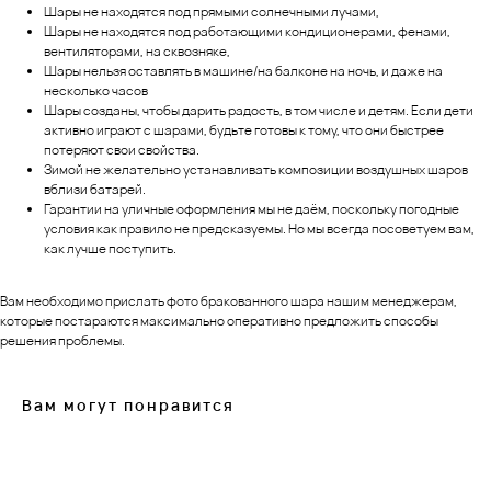
Шары не находятся под прямыми солнечными лучами,
Шары не находятся под работающими кондиционерами, фенами,
вентиляторами, на сквозняке,
Шары нельзя оставлять в машине/на балконе на ночь, и даже на
несколько часов
Шары созданы, чтобы дарить радость, в том числе и детям. Если дети
активно играют с шарами, будьте готовы к тому, что они быстрее
потеряют свои свойства.
Зимой не желательно устанавливать композиции воздушных шаров
вблизи батарей.
Гарантии на уличные оформления мы не даём, поскольку погодные
условия как правило не предсказуемы. Но мы всегда посоветуем вам,
как лучше поступить.
Вам необходимо прислать фото бракованного шара нашим менеджерам,
которые постараются максимально оперативно предложить способы
решения проблемы.
Вам могут понравится