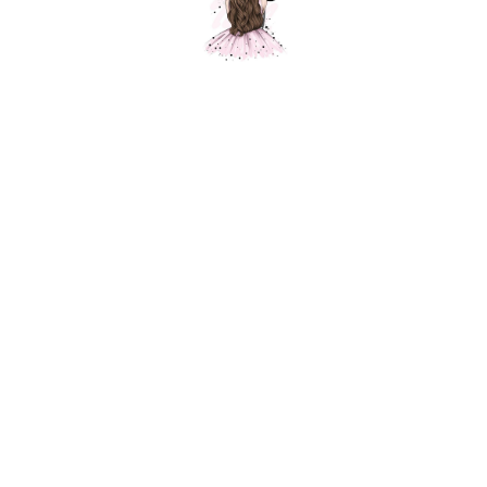
Композиция "Атласный жемчуг"
Шарики Москвы
000528
7250,00
р.
В корзину
Состав композиции: