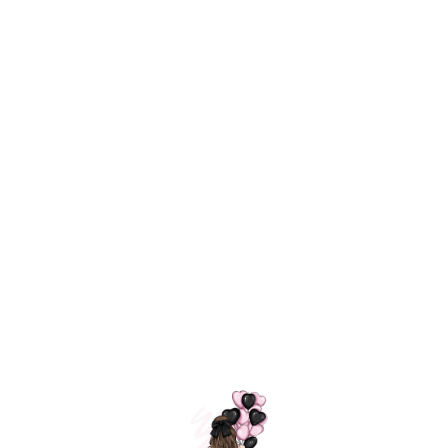
Технология
ШАРИКИ
долгого полета
МОСКВЫ
Индивидуальный
Доставим за
подход к делу
3 часа
Премиальное
Удобная
качество шариков
оплата
=
Назад