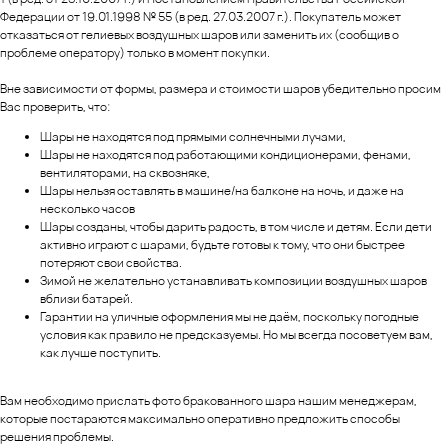
Федерации от 19.01.1998 № 55 (в ред. 27.03.2007 г.). Покупатель может
отказаться от гелиевых воздушных шаров или заменить их (сообщив о
проблеме оператору) только в момент покупки.
Вне зависимости от формы, размера и стоимости шаров убедительно просим
Вас проверить, что:
Шары не находятся под прямыми солнечными лучами,
Шары не находятся под работающими кондиционерами, фенами,
вентиляторами, на сквозняке,
Шары нельзя оставлять в машине/на балконе на ночь, и даже на
несколько часов
Шары созданы, чтобы дарить радость, в том числе и детям. Если дети
активно играют с шарами, будьте готовы к тому, что они быстрее
потеряют свои свойства.
Зимой не желательно устанавливать композиции воздушных шаров
вблизи батарей.
Гарантии на уличные оформления мы не даём, поскольку погодные
условия как правило не предсказуемы. Но мы всегда посоветуем вам,
как лучше поступить.
Вам необходимо прислать фото бракованного шара нашим менеджерам,
которые постараются максимально оперативно предложить способы
решения проблемы.