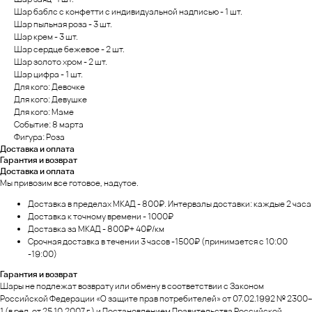
Шар баблс с конфетти с индивидуальной надписью - 1 шт.
Шар пыльная роза - 3 шт.
Шар крем - 3 шт.
Шар сердце бежевое - 2 шт.
Шар золото хром - 2 шт.
Шар цифра - 1 шт.
Для кого: Девочке
Для кого: Девушке
Для кого: Маме
Событие: 8 марта
Фигура: Роза
Доставка и оплата
Гарантия и возврат
Доставка и оплата
Мы привозим все готовое, надутое.
Доставка в пределах МКАД - 800₽. Интервалы доставки: каждые 2 часа
Доставка к точному времени - 1000₽
Доставка за МКАД - 800₽+ 40₽/км
Срочная доставка в течении 3 часов -1500₽ (принимается с 10:00
-19:00)
Гарантия и возврат
Шары не подлежат возврату или обмену в соответствии с Законом
Российской Федерации «О защите прав потребителей» от 07.02.1992 № 2300–
1 (в ред. от 25.10.2007 г.) и Постановлением Правительства Российской