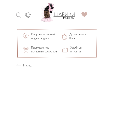
Технология
ШАРИКИ
долгого полета
МОСКВЫ
Индивидуальный
Доставим за
подход к делу
3 часа
Премиальное
Удобная
качество шариков
оплата
=
Назад