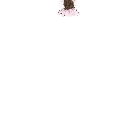
Композиция № 293
Шарики Москвы
SKU:
000293
18500,00
р.