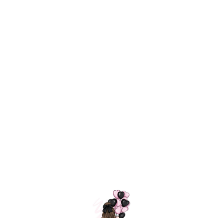
Технология
ШАРИКИ
долгого полета
МОСКВЫ
Индивидуальный
Доставим за
подход к делу
3 часа
Премиальное
Удобная
качество шариков
оплата
=
Назад