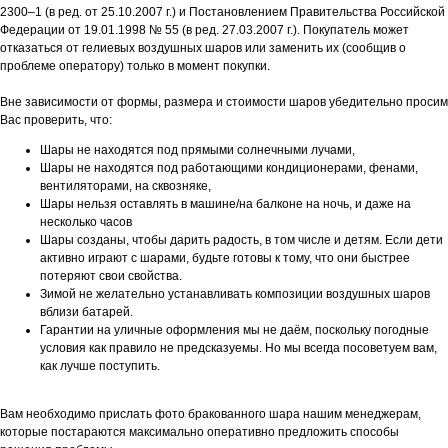
2300–1 (в ред. от 25.10.2007 г.) и Постановлением Правительства Российской
Федерации от 19.01.1998 № 55 (в ред. 27.03.2007 г.). Покупатель может
отказаться от гелиевых воздушных шаров или заменить их (сообщив о
проблеме оператору) только в момент покупки.
Вне зависимости от формы, размера и стоимости шаров убедительно просим
Вас проверить, что:
Шары не находятся под прямыми солнечными лучами,
Шары не находятся под работающими кондиционерами, фенами,
вентиляторами, на сквозняке,
Шары нельзя оставлять в машине/на балконе на ночь, и даже на
несколько часов
Шары созданы, чтобы дарить радость, в том числе и детям. Если дети
активно играют с шарами, будьте готовы к тому, что они быстрее
потеряют свои свойства.
Зимой не желательно устанавливать композиции воздушных шаров
вблизи батарей.
Гарантии на уличные оформления мы не даём, поскольку погодные
условия как правило не предсказуемы. Но мы всегда посоветуем вам,
как лучше поступить.
Вам необходимо прислать фото бракованного шара нашим менеджерам,
которые постараются максимально оперативно предложить способы