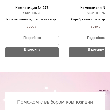
Композиция № 276
Композиция № 7
SKU:
000276
SKU:
000076
Большой покемон, стеклянный шар с
Серебрянная сфера, круг с
надписью, желтый круг с надписью и 5
круг жемчуг, 3 жемчужных зв
8 900
р.
3 950
р.
шарикрв
агата
Подробнее
Подробнее
В корзину
В корзину
Поможем с выбором композиции