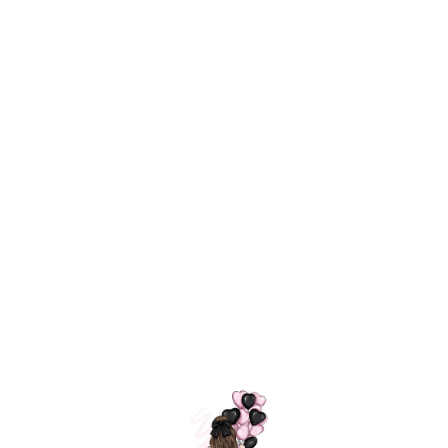
Технология
ШАРИКИ
долгого полета
МОСКВЫ
Индивидуальный
Доставим за
подход к делу
3 часа
Премиальное
Удобная
качество шариков
оплата
=
Назад