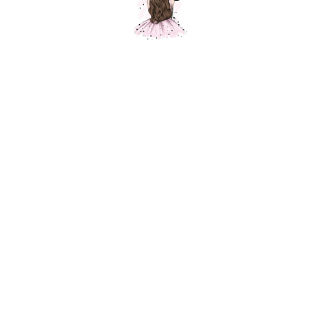
Композиция "1 сентября"
Шарики Москвы
SKU:
000602
9400,00
р.