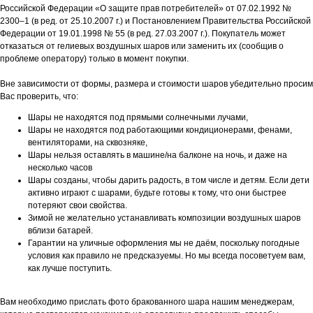
Российской Федерации «О защите прав потребителей» от 07.02.1992 №
2300–1 (в ред. от 25.10.2007 г.) и Постановлением Правительства Российской
Федерации от 19.01.1998 № 55 (в ред. 27.03.2007 г.). Покупатель может
отказаться от гелиевых воздушных шаров или заменить их (сообщив о
проблеме оператору) только в момент покупки.
Вне зависимости от формы, размера и стоимости шаров убедительно просим
Вас проверить, что:
Шары не находятся под прямыми солнечными лучами,
Шары не находятся под работающими кондиционерами, фенами,
вентиляторами, на сквозняке,
Шары нельзя оставлять в машине/на балконе на ночь, и даже на
несколько часов
Шары созданы, чтобы дарить радость, в том числе и детям. Если дети
активно играют с шарами, будьте готовы к тому, что они быстрее
потеряют свои свойства.
Зимой не желательно устанавливать композиции воздушных шаров
вблизи батарей.
Гарантии на уличные оформления мы не даём, поскольку погодные
условия как правило не предсказуемы. Но мы всегда посоветуем вам,
как лучше поступить.
Вам необходимо прислать фото бракованного шара нашим менеджерам,