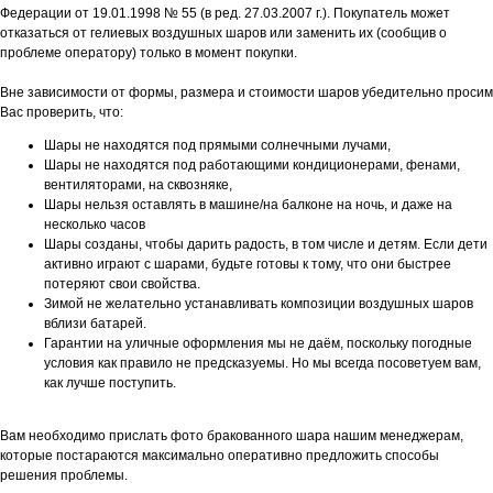
Федерации от 19.01.1998 № 55 (в ред. 27.03.2007 г.). Покупатель может
отказаться от гелиевых воздушных шаров или заменить их (сообщив о
проблеме оператору) только в момент покупки.
Вне зависимости от формы, размера и стоимости шаров убедительно просим
Вас проверить, что:
Шары не находятся под прямыми солнечными лучами,
Шары не находятся под работающими кондиционерами, фенами,
вентиляторами, на сквозняке,
Шары нельзя оставлять в машине/на балконе на ночь, и даже на
несколько часов
Шары созданы, чтобы дарить радость, в том числе и детям. Если дети
активно играют с шарами, будьте готовы к тому, что они быстрее
потеряют свои свойства.
Зимой не желательно устанавливать композиции воздушных шаров
вблизи батарей.
Гарантии на уличные оформления мы не даём, поскольку погодные
условия как правило не предсказуемы. Но мы всегда посоветуем вам,
как лучше поступить.
Вам необходимо прислать фото бракованного шара нашим менеджерам,
которые постараются максимально оперативно предложить способы
решения проблемы.