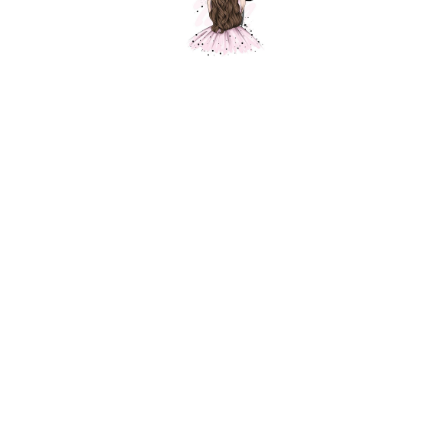
Композиция "Розовая сказка"
Шарики Москвы
SKU:
000631
12150,00
р.