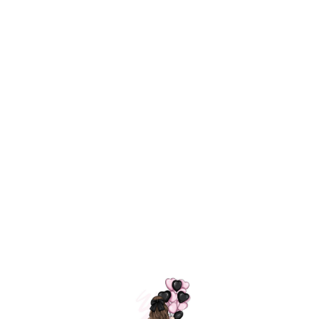
Технология
ШАРИКИ
долгого полета
МОСКВЫ
Индивидуальный
Доставим за
подход к делу
3 часа
Премиальное
Удобная
качество шариков
оплата
=
Назад