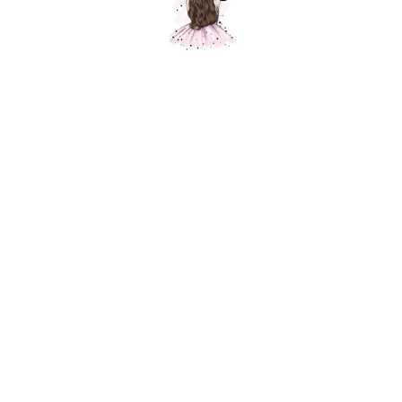
Композиция "Коробка сюрприз с
единорогом"
Шарики Москвы
SKU:
000434