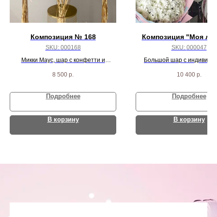
Композиция № 168
Композиция "Моя лю
SKU:
000168
SKU:
000047
Микки Маус, шар с конфетти и
Большой шар с индивиду
надписью, цифра, и 10 черно/красных
надписью, 3 сердца, 30 бел
8 500
р.
10 400
р.
пастель шаров
шаров и 3 агат шар
Подробнее
Подробнее
В корзину
В корзину