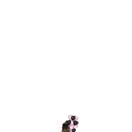
Технология
ШАРИКИ
долгого полета
МОСКВЫ
Индивидуальный
Доставим за
подход к делу
3 часа
Премиальное
Удобная
качество шариков
оплата
=
Назад