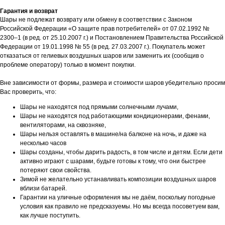
Гарантия и возврат
Шары не подлежат возврату или обмену в соответствии с Законом
Российской Федерации «О защите прав потребителей» от 07.02.1992 №
2300–1 (в ред. от 25.10.2007 г.) и Постановлением Правительства Российской
Федерации от 19.01.1998 № 55 (в ред. 27.03.2007 г.). Покупатель может
отказаться от гелиевых воздушных шаров или заменить их (сообщив о
проблеме оператору) только в момент покупки.
Вне зависимости от формы, размера и стоимости шаров убедительно просим
Вас проверить, что:
Шары не находятся под прямыми солнечными лучами,
Шары не находятся под работающими кондиционерами, фенами,
вентиляторами, на сквозняке,
Шары нельзя оставлять в машине/на балконе на ночь, и даже на
несколько часов
Шары созданы, чтобы дарить радость, в том числе и детям. Если дети
активно играют с шарами, будьте готовы к тому, что они быстрее
потеряют свои свойства.
Зимой не желательно устанавливать композиции воздушных шаров
вблизи батарей.
Гарантии на уличные оформления мы не даём, поскольку погодные
условия как правило не предсказуемы. Но мы всегда посоветуем вам,
как лучше поступить.