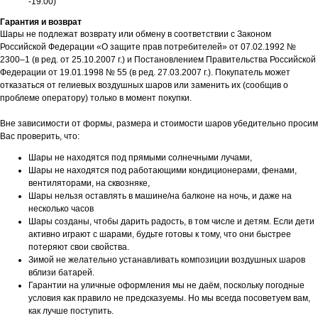
-19:00)
Гарантия и возврат
Шары не подлежат возврату или обмену в соответствии с Законом
Российской Федерации «О защите прав потребителей» от 07.02.1992 №
2300–1 (в ред. от 25.10.2007 г.) и Постановлением Правительства Российской
Федерации от 19.01.1998 № 55 (в ред. 27.03.2007 г.). Покупатель может
отказаться от гелиевых воздушных шаров или заменить их (сообщив о
проблеме оператору) только в момент покупки.
Вне зависимости от формы, размера и стоимости шаров убедительно просим
Вас проверить, что:
Шары не находятся под прямыми солнечными лучами,
Шары не находятся под работающими кондиционерами, фенами,
вентиляторами, на сквозняке,
Шары нельзя оставлять в машине/на балконе на ночь, и даже на
несколько часов
Шары созданы, чтобы дарить радость, в том числе и детям. Если дети
активно играют с шарами, будьте готовы к тому, что они быстрее
потеряют свои свойства.
Зимой не желательно устанавливать композиции воздушных шаров
вблизи батарей.
Гарантии на уличные оформления мы не даём, поскольку погодные
условия как правило не предсказуемы. Но мы всегда посоветуем вам,
как лучше поступить.