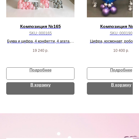
Композиция №165
Композиция № 1
SKU:
000165
SKU:
000190
Буква и цифра, 4 конфетти, 4 агата, 4
Цифра, космонавт, робот, р
черных пастель и 24 белых шарика
звезды и 18 хром шар
19 240
р.
10 400
р.
Подробнее
Подробнее
В корзину
В корзину