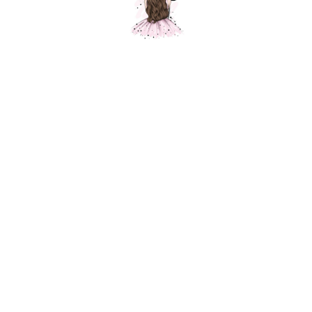
Композиция № 254
Шарики Москвы
SKU:
000254
5800,00
р.