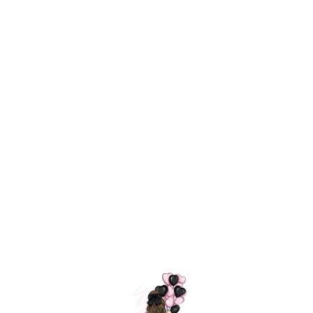
Технология
ШАРИКИ
долгого полета
МОСКВЫ
Индивидуальный
Доставим за
подход к делу
3 часа
Премиальное
Удобная
качество шариков
оплата
=
Назад