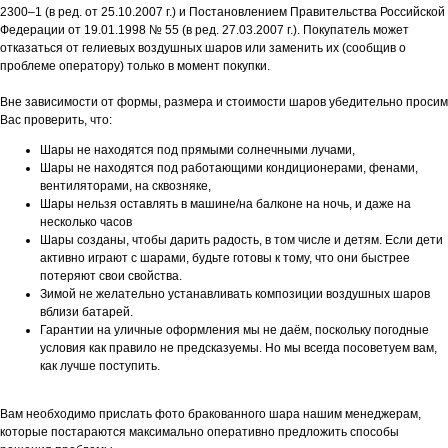
2300–1 (в ред. от 25.10.2007 г.) и Постановлением Правительства Российской
Федерации от 19.01.1998 № 55 (в ред. 27.03.2007 г.). Покупатель может
отказаться от гелиевых воздушных шаров или заменить их (сообщив о
проблеме оператору) только в момент покупки.
Вне зависимости от формы, размера и стоимости шаров убедительно просим
Вас проверить, что:
Шары не находятся под прямыми солнечными лучами,
Шары не находятся под работающими кондиционерами, фенами,
вентиляторами, на сквозняке,
Шары нельзя оставлять в машине/на балконе на ночь, и даже на
несколько часов
Шары созданы, чтобы дарить радость, в том числе и детям. Если дети
активно играют с шарами, будьте готовы к тому, что они быстрее
потеряют свои свойства.
Зимой не желательно устанавливать композиции воздушных шаров
вблизи батарей.
Гарантии на уличные оформления мы не даём, поскольку погодные
условия как правило не предсказуемы. Но мы всегда посоветуем вам,
как лучше поступить.
Вам необходимо прислать фото бракованного шара нашим менеджерам,
которые постараются максимально оперативно предложить способы