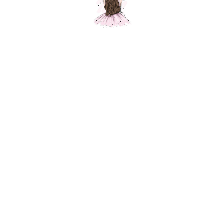
Композиция "Бабочки"
Шарики Москвы
SKU:
000613
9500,00
р.