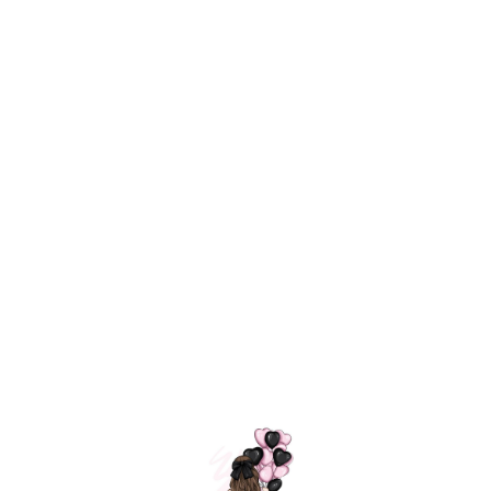
Технология
ШАРИКИ
долгого полета
МОСКВЫ
Индивидуальный
Доставим за
подход к делу
3 часа
Премиальное
Удобная
качество шариков
оплата
=
Назад