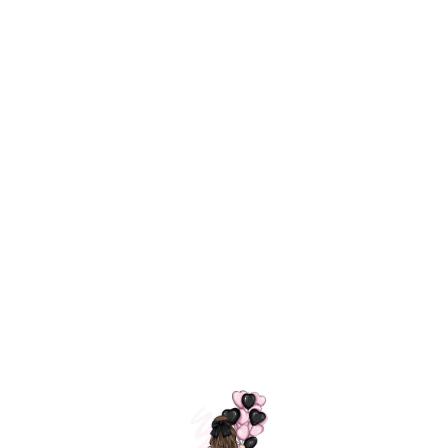
Технология
ШАРИКИ
долгого полета
МОСКВЫ
Индивидуальный
Доставим за
подход к делу
3 часа
Премиальное
Удобная
качество шариков
оплата
=
Назад