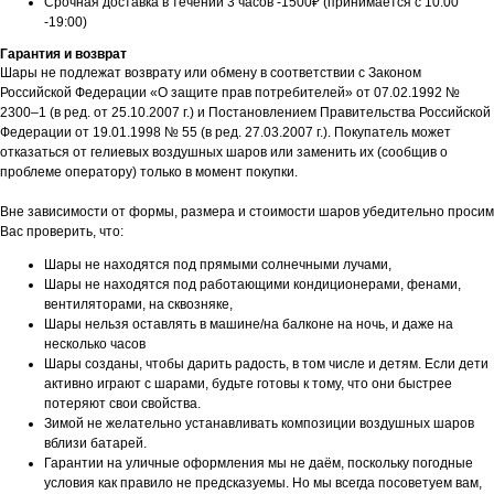
Срочная доставка в течении 3 часов -1500₽ (принимается с 10:00
-19:00)
Гарантия и возврат
Шары не подлежат возврату или обмену в соответствии с Законом
Российской Федерации «О защите прав потребителей» от 07.02.1992 №
2300–1 (в ред. от 25.10.2007 г.) и Постановлением Правительства Российской
Федерации от 19.01.1998 № 55 (в ред. 27.03.2007 г.). Покупатель может
отказаться от гелиевых воздушных шаров или заменить их (сообщив о
проблеме оператору) только в момент покупки.
Вне зависимости от формы, размера и стоимости шаров убедительно просим
Вас проверить, что:
Шары не находятся под прямыми солнечными лучами,
Шары не находятся под работающими кондиционерами, фенами,
вентиляторами, на сквозняке,
Шары нельзя оставлять в машине/на балконе на ночь, и даже на
несколько часов
Шары созданы, чтобы дарить радость, в том числе и детям. Если дети
активно играют с шарами, будьте готовы к тому, что они быстрее
потеряют свои свойства.
Зимой не желательно устанавливать композиции воздушных шаров
вблизи батарей.
Гарантии на уличные оформления мы не даём, поскольку погодные
условия как правило не предсказуемы. Но мы всегда посоветуем вам,