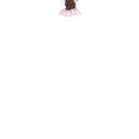
Композиция "Для миллиардера "
Шарики Москвы
SKU:
000500
6950,00
р.