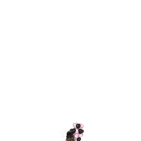
Технология
ШАРИКИ
долгого полета
МОСКВЫ
Индивидуальный
Доставим за
подход к делу
3 часа
Премиальное
Удобная
качество шариков
оплата
=
Назад