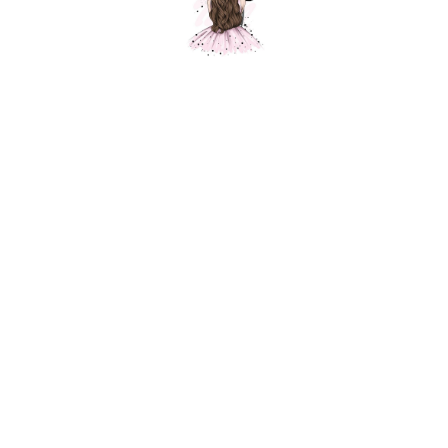
Композиция "Любимой маме"
Шарики Москвы
SKU:
000404
4800,00
р.