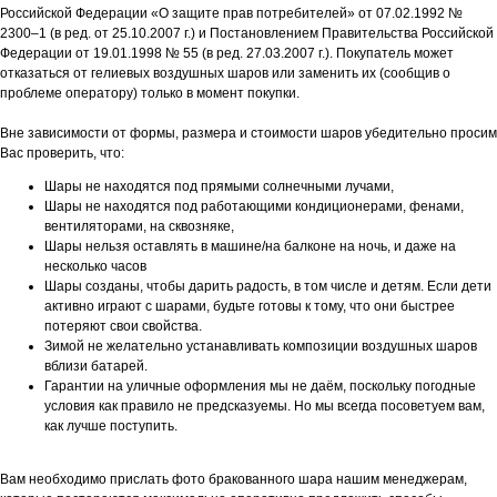
Российской Федерации «О защите прав потребителей» от 07.02.1992 №
2300–1 (в ред. от 25.10.2007 г.) и Постановлением Правительства Российской
Федерации от 19.01.1998 № 55 (в ред. 27.03.2007 г.). Покупатель может
отказаться от гелиевых воздушных шаров или заменить их (сообщив о
проблеме оператору) только в момент покупки.
Вне зависимости от формы, размера и стоимости шаров убедительно просим
Вас проверить, что:
Шары не находятся под прямыми солнечными лучами,
Шары не находятся под работающими кондиционерами, фенами,
вентиляторами, на сквозняке,
Шары нельзя оставлять в машине/на балконе на ночь, и даже на
несколько часов
Шары созданы, чтобы дарить радость, в том числе и детям. Если дети
активно играют с шарами, будьте готовы к тому, что они быстрее
потеряют свои свойства.
Зимой не желательно устанавливать композиции воздушных шаров
вблизи батарей.
Гарантии на уличные оформления мы не даём, поскольку погодные
условия как правило не предсказуемы. Но мы всегда посоветуем вам,
как лучше поступить.
Вам необходимо прислать фото бракованного шара нашим менеджерам,