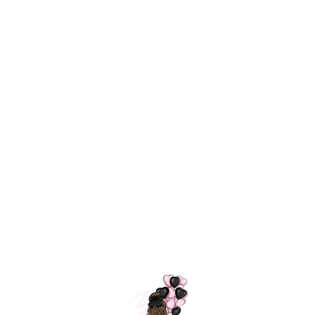
Технология
ШАРИКИ
долгого полета
МОСКВЫ
Индивидуальный
Доставим за
подход к делу
3 часа
Премиальное
Удобная
качество шариков
оплата
=
Назад