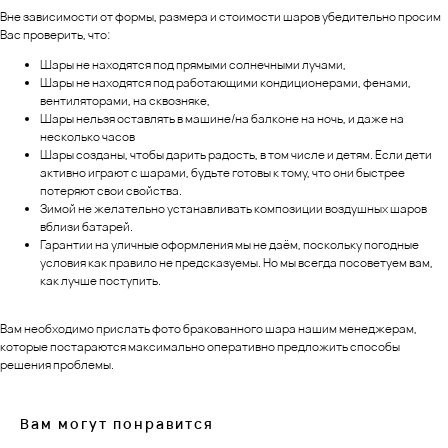
Вне зависимости от формы, размера и стоимости шаров убедительно просим
Вас проверить, что:
Шары не находятся под прямыми солнечными лучами,
Шары не находятся под работающими кондиционерами, фенами,
вентиляторами, на сквозняке,
Шары нельзя оставлять в машине/на балконе на ночь, и даже на
несколько часов
Шары созданы, чтобы дарить радость, в том числе и детям. Если дети
активно играют с шарами, будьте готовы к тому, что они быстрее
потеряют свои свойства.
Зимой не желательно устанавливать композиции воздушных шаров
вблизи батарей.
Гарантии на уличные оформления мы не даём, поскольку погодные
условия как правило не предсказуемы. Но мы всегда посоветуем вам,
как лучше поступить.
Вам необходимо прислать фото бракованного шара нашим менеджерам,
которые постараются максимально оперативно предложить способы
решения проблемы.
Вам могут понравится