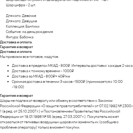
Шар цифра - 2 шт.
Для кого: Девочке
Для кого: Девушке
Коллекция: Бантики
Событие: на день рождения
Фигура: Бабочка
Доставка и оплата
Гарантия и возврат
Доставка и оплата
Мы привозим все готовое, надутое.
Доставка в пределах МКАД - 800₽. Интервалы доставки: каждые 2 часа
Доставка к точному времени - 1000₽
Доставка за МКАД - 800₽+ 40₽/км
Срочная доставка в течении 3 часов -1500₽ (принимается с 10:00
-19:00)
Гарантия и возврат
Шары не подлежат возврату или обмену в соответствии с Законом
Российской Федерации «О защите прав потребителей» от 07.02.1992 № 2300–
1 (в ред. от 25.10.2007 г.) и Постановлением Правительства Российской
Федерации от 19.01.1998 № 55 (в ред. 27.03.2007 г.). Покупатель может
отказаться от гелиевых воздушных шаров или заменить их (сообщив о
проблеме оператору) только в момент покупки.