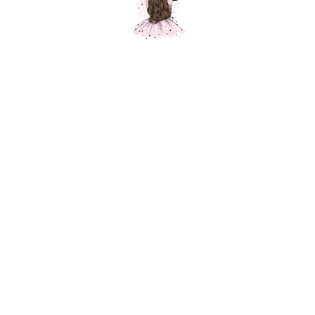
Композиция "Шары на 23 февраля "
Шарики Москвы
000569
6200,00
р.
В корзину
Состав композиции :
Шар звезда голубая с индивидуальной надписью 91 см.- 1 шт.