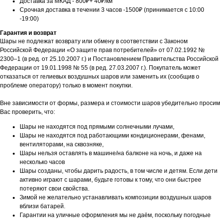
Доставка за МКАД - 800₽+ 40₽/км
Срочная доставка в течении 3 часов -1500₽ (принимается с 10:00
-19:00)
Гарантия и возврат
Шары не подлежат возврату или обмену в соответствии с Законом
Российской Федерации «О защите прав потребителей» от 07.02.1992 №
2300–1 (в ред. от 25.10.2007 г.) и Постановлением Правительства Российской
Федерации от 19.01.1998 № 55 (в ред. 27.03.2007 г.). Покупатель может
отказаться от гелиевых воздушных шаров или заменить их (сообщив о
проблеме оператору) только в момент покупки.
Вне зависимости от формы, размера и стоимости шаров убедительно просим
Вас проверить, что:
Шары не находятся под прямыми солнечными лучами,
Шары не находятся под работающими кондиционерами, фенами,
вентиляторами, на сквозняке,
Шары нельзя оставлять в машине/на балконе на ночь, и даже на
несколько часов
Шары созданы, чтобы дарить радость, в том числе и детям. Если дети
активно играют с шарами, будьте готовы к тому, что они быстрее
потеряют свои свойства.
Зимой не желательно устанавливать композиции воздушных шаров
вблизи батарей.
Гарантии на уличные оформления мы не даём, поскольку погодные