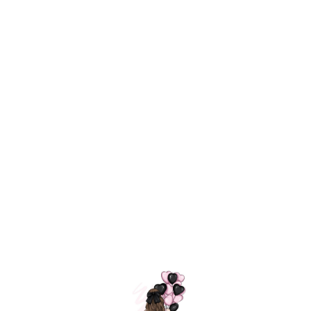
Технология
ШАРИКИ
долгого полета
МОСКВЫ
Индивидуальный
Доставим за
подход к делу
3 часа
Премиальное
Удобная
качество шариков
оплата
=
Назад