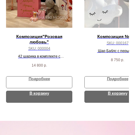
Композиция"Розовая
Композиция № 1
любовь"
SKU:
000167
SKU:
000004
Шар Баблс с перьями
42 шарика в комплекте с
индивидуальной надписью, 2
8 750
р.
индивидуальной коробкой
3 звезды и 13 шаро
14 800
р.
Подробнее
Подробнее
В корзину
В корзину