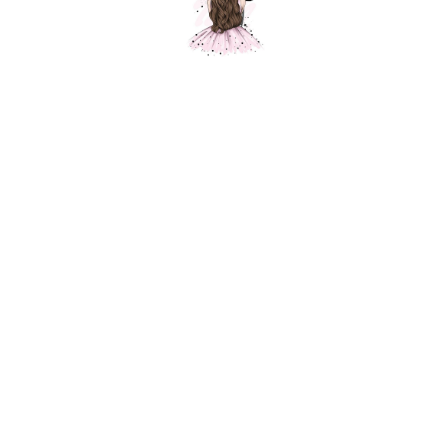
Композиция "Чебурашка и мандарины"
Шарики Москвы
SKU:
000465
6500,00
р.