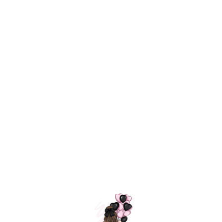
Технология
ШАРИКИ
долгого полета
МОСКВЫ
Индивидуальный
Доставим за
подход к делу
3 часа
Премиальное
Удобная
качество шариков
оплата
=
Назад