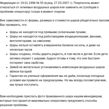
Федерации от 19.01.1998 № 55 (в ред. 27.03.2007 г.). Покупатель может
отказаться от гелиевых воздушных шаров или заменить их (сообщив о
проблеме оператору) только в момент покупки.
Вне зависимости от формы, размера и стоимости шаров убедительно просим
Вас проверить, что:
Шары не находятся под прямыми солнечными лучами,
Шары не находятся под работающими кондиционерами, фенами,
вентиляторами, на сквозняке,
Шары нельзя оставлять в машине/на балконе на ночь, и даже на
несколько часов
Шары созданы, чтобы дарить радость, в том числе и детям. Если дети
активно играют с шарами, будьте готовы к тому, что они быстрее
потеряют свои свойства.
Зимой не желательно устанавливать композиции воздушных шаров
вблизи батарей.
Гарантии на уличные оформления мы не даём, поскольку погодные
условия как правило не предсказуемы. Но мы всегда посоветуем вам,
как лучше поступить.
Вам необходимо прислать фото бракованного шара нашим менеджерам,
которые постараются максимально оперативно предложить способы
решения проблемы.