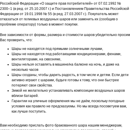
Российской Федерации «О защите прав потребителей» от 07.02.1992 №
2300–1 (в ред. от 25.10.2007 г.) и Постановлением Правительства Российской
Федерации от 19.01.1998 № 55 (в ред. 27.03.2007 г.). Покупатель может
отказаться от гелиевых воздушных шаров или заменить их (сообщив о
проблеме оператору) только в момент покупки.
Вне зависимости от формы, размера и стоимости шаров убедительно просим
Вас проверить, что:
Шары не находятся под прямыми солнечными лучами,
Шары не находятся под работающими кондиционерами, фенами,
вентиляторами, на сквозняке,
Шары нельзя оставлять в машине/на балконе на ночь, и даже на
несколько часов
Шары созданы, чтобы дарить радость, в том числе и детям. Если дети
активно играют с шарами, будьте готовы к тому, что они быстрее
потеряют свои свойства.
Зимой не желательно устанавливать композиции воздушных шаров
вблизи батарей.
Гарантии на уличные оформления мы не даём, поскольку погодные
условия как правило не предсказуемы. Но мы всегда посоветуем вам,
как лучше поступить.
Вам необходимо прислать фото бракованного шара нашим менеджерам,