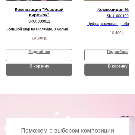
Композиция "Розовый
Композиция № 1
пирожок"
SKU:
000190
SKU:
000012
Цифра, космонавт, робот, р
Большой шар на гирлянде, 3 больших
звезды и 18 хром шар
10 400
р.
шара с перьями внутри, большое
19 500
р.
сердце, 2 облака и 28 разных шариков
Подробнее
Подробнее
В корзину
В корзину
Поможем с выбором композиции