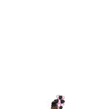
Технология
ШАРИКИ
долгого полета
МОСКВЫ
Индивидуальный
Доставим за
подход к делу
3 часа
Премиальное
Удобная
качество шариков
оплата
=
Назад