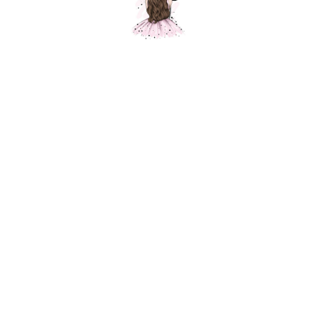
Композиция "Настроение фуксия"
Шарики Москвы
SKU:
000506
4900,00
р.