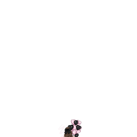
Технология
ШАРИКИ
долгого полета
МОСКВЫ
Индивидуальный
Доставим за
подход к делу
3 часа
Премиальное
Удобная
качество шариков
оплата
=
Назад