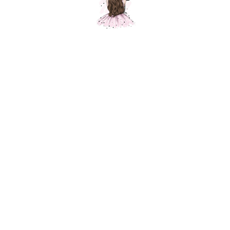
Композиция № 367
Шарики Москвы
SKU:
000367
7200,00
р.