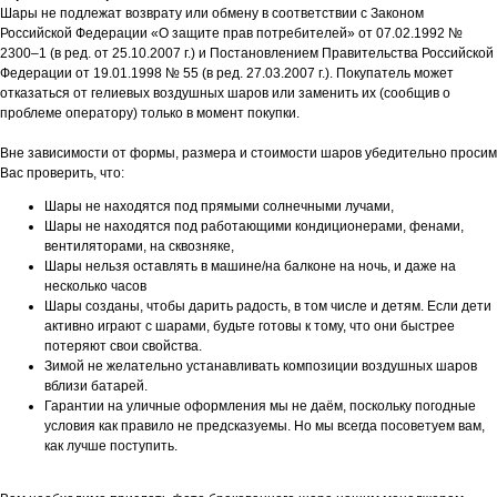
Шары не подлежат возврату или обмену в соответствии с Законом
Российской Федерации «О защите прав потребителей» от 07.02.1992 №
2300–1 (в ред. от 25.10.2007 г.) и Постановлением Правительства Российской
Федерации от 19.01.1998 № 55 (в ред. 27.03.2007 г.). Покупатель может
отказаться от гелиевых воздушных шаров или заменить их (сообщив о
проблеме оператору) только в момент покупки.
Вне зависимости от формы, размера и стоимости шаров убедительно просим
Вас проверить, что:
Шары не находятся под прямыми солнечными лучами,
Шары не находятся под работающими кондиционерами, фенами,
вентиляторами, на сквозняке,
Шары нельзя оставлять в машине/на балконе на ночь, и даже на
несколько часов
Шары созданы, чтобы дарить радость, в том числе и детям. Если дети
активно играют с шарами, будьте готовы к тому, что они быстрее
потеряют свои свойства.
Зимой не желательно устанавливать композиции воздушных шаров
вблизи батарей.
Гарантии на уличные оформления мы не даём, поскольку погодные
условия как правило не предсказуемы. Но мы всегда посоветуем вам,
как лучше поступить.