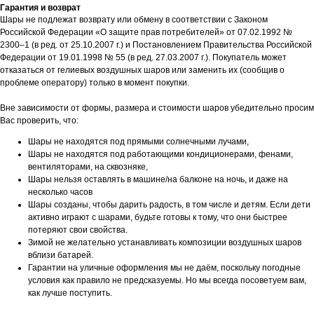
Гарантия и возврат
Шары не подлежат возврату или обмену в соответствии с Законом
Российской Федерации «О защите прав потребителей» от 07.02.1992 №
2300–1 (в ред. от 25.10.2007 г.) и Постановлением Правительства Российской
Федерации от 19.01.1998 № 55 (в ред. 27.03.2007 г.). Покупатель может
отказаться от гелиевых воздушных шаров или заменить их (сообщив о
проблеме оператору) только в момент покупки.
Вне зависимости от формы, размера и стоимости шаров убедительно просим
Вас проверить, что:
Шары не находятся под прямыми солнечными лучами,
Шары не находятся под работающими кондиционерами, фенами,
вентиляторами, на сквозняке,
Шары нельзя оставлять в машине/на балконе на ночь, и даже на
несколько часов
Шары созданы, чтобы дарить радость, в том числе и детям. Если дети
активно играют с шарами, будьте готовы к тому, что они быстрее
потеряют свои свойства.
Зимой не желательно устанавливать композиции воздушных шаров
вблизи батарей.
Гарантии на уличные оформления мы не даём, поскольку погодные
условия как правило не предсказуемы. Но мы всегда посоветуем вам,
как лучше поступить.