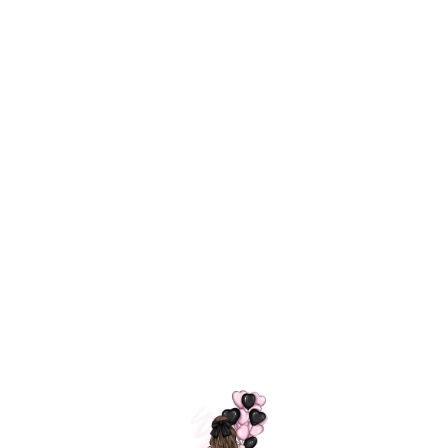
Технология
ШАРИКИ
долгого полета
МОСКВЫ
Индивидуальный
Доставим за
подход к делу
3 часа
Премиальное
Удобная
качество шариков
оплата
=
Назад