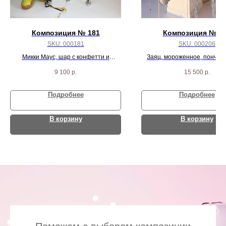
Композиция № 181
Композиция № 2
SKU:
000181
SKU:
000206
Микки Маус, шар с конфетти и
Заяц, мороженное, пончик,
надписью, цифра, и 10 черно/красных
большое сердце с надпись
9 100
р.
15 500
р.
пастель шаров
шариков
Подробнее
Подробнее
В корзину
В корзину