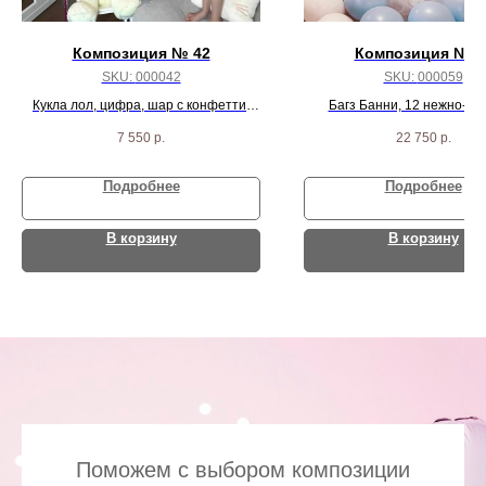
Композиция № 42
Композиция № 5
SKU:
000042
SKU:
000059
Кукла лол, цифра, шар с конфетти,
Багз Банни, 12 нежно-ро
гранатовое сердце, 4 розовых агата, 2
сердец, 2 шара с перьями и 
7 550
р.
22 750
р.
сердца и 9 бело-розовых шаров
розовых шариков
Подробнее
Подробнее
В корзину
В корзину
Поможем с выбором композиции