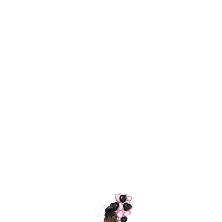
Технология
ШАРИКИ
долгого полета
МОСКВЫ
Индивидуальный
Доставим за
подход к делу
3 часа
Премиальное
Удобная
качество шариков
оплата
=
Назад