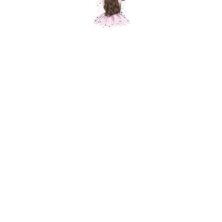
Композиция "Женский день"
Шарики Москвы
SKU:
000571
8750,00
р.