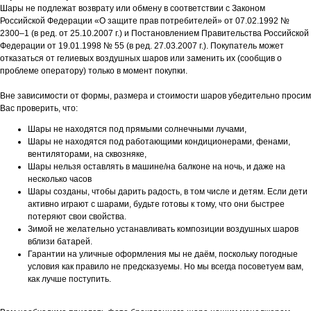
Шары не подлежат возврату или обмену в соответствии с Законом
Российской Федерации «О защите прав потребителей» от 07.02.1992 №
2300–1 (в ред. от 25.10.2007 г.) и Постановлением Правительства Российской
Федерации от 19.01.1998 № 55 (в ред. 27.03.2007 г.). Покупатель может
отказаться от гелиевых воздушных шаров или заменить их (сообщив о
проблеме оператору) только в момент покупки.
Вне зависимости от формы, размера и стоимости шаров убедительно просим
Вас проверить, что:
Шары не находятся под прямыми солнечными лучами,
Шары не находятся под работающими кондиционерами, фенами,
вентиляторами, на сквозняке,
Шары нельзя оставлять в машине/на балконе на ночь, и даже на
несколько часов
Шары созданы, чтобы дарить радость, в том числе и детям. Если дети
активно играют с шарами, будьте готовы к тому, что они быстрее
потеряют свои свойства.
Зимой не желательно устанавливать композиции воздушных шаров
вблизи батарей.
Гарантии на уличные оформления мы не даём, поскольку погодные
условия как правило не предсказуемы. Но мы всегда посоветуем вам,
как лучше поступить.