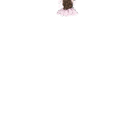
Композиция "Ребенку на 3-летие"
Шарики Москвы
SKU:
000493
7900,00
р.