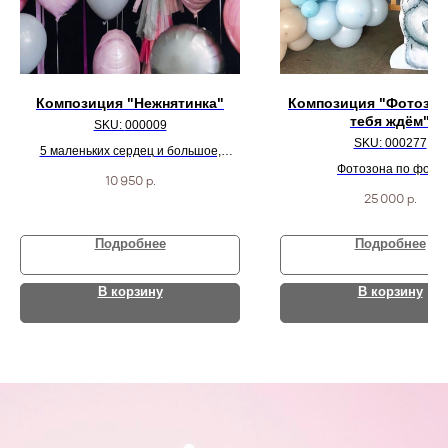
Композиция "Нежнятинка"
Композиция "Фотозон
тебя ждём"
SKU:
000009
SKU:
000277
5 маленьких сердец и большое,
большой шар на гирлянде, круг сатин
Фотозона по фото
10 950
р.
и 5 разноцветных агат шаров
25 000
р.
Подробнее
Подробнее
В корзину
В корзину