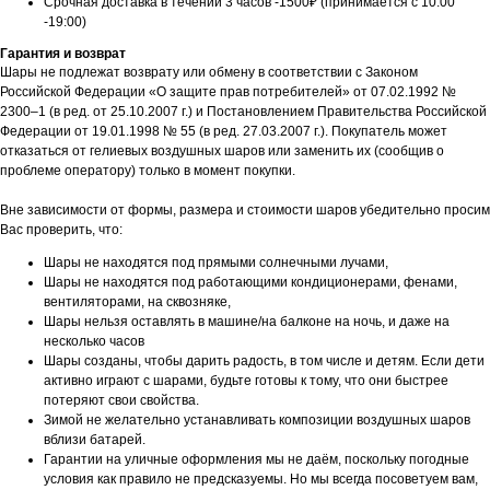
Срочная доставка в течении 3 часов -1500₽ (принимается с 10:00
-19:00)
Гарантия и возврат
Шары не подлежат возврату или обмену в соответствии с Законом
Российской Федерации «О защите прав потребителей» от 07.02.1992 №
2300–1 (в ред. от 25.10.2007 г.) и Постановлением Правительства Российской
Федерации от 19.01.1998 № 55 (в ред. 27.03.2007 г.). Покупатель может
отказаться от гелиевых воздушных шаров или заменить их (сообщив о
проблеме оператору) только в момент покупки.
Вне зависимости от формы, размера и стоимости шаров убедительно просим
Вас проверить, что:
Шары не находятся под прямыми солнечными лучами,
Шары не находятся под работающими кондиционерами, фенами,
вентиляторами, на сквозняке,
Шары нельзя оставлять в машине/на балконе на ночь, и даже на
несколько часов
Шары созданы, чтобы дарить радость, в том числе и детям. Если дети
активно играют с шарами, будьте готовы к тому, что они быстрее
потеряют свои свойства.
Зимой не желательно устанавливать композиции воздушных шаров
вблизи батарей.
Гарантии на уличные оформления мы не даём, поскольку погодные
условия как правило не предсказуемы. Но мы всегда посоветуем вам,