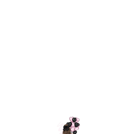
Технология
ШАРИКИ
долгого полета
МОСКВЫ
Индивидуальный
Доставим за
подход к делу
3 часа
Премиальное
Удобная
качество шариков
оплата
=
Назад