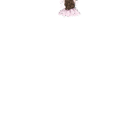
Композиция "Синий и сталь "
Шарики Москвы
SKU:
000587
5 800
р.