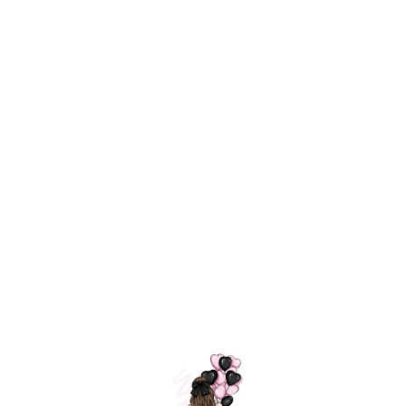
Технология
ШАРИКИ
долгого полета
МОСКВЫ
Индивидуальный
Доставим за
подход к делу
3 часа
Премиальное
Удобная
качество шариков
оплата
=
Назад