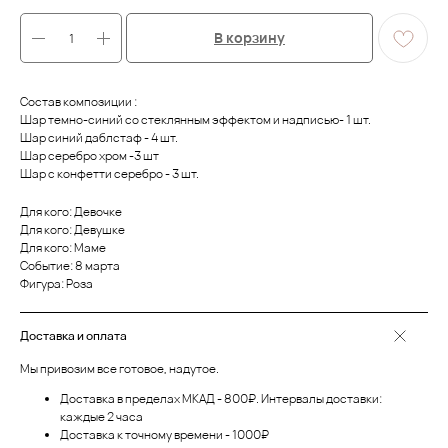
В корзину
Состав композиции :
Шар темно-синий со стеклянным эффектом и надписью- 1 шт.
Шар синий даблстаф - 4 шт.
Шар серебро хром -3 шт
Шар с конфетти серебро - 3 шт.
Для кого: Девочке
Для кого: Девушке
Для кого: Маме
Событие: 8 марта
Фигура: Роза
Доставка и оплата
Мы привозим все готовое, надутое.
Доставка в пределах МКАД - 800₽. Интервалы доставки:
каждые 2 часа
Доставка к точному времени - 1000₽