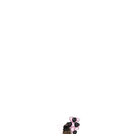
Технология
ШАРИКИ
долгого полета
МОСКВЫ
Индивидуальный
Доставим за
подход к делу
3 часа
Премиальное
Удобная
качество шариков
оплата
=
Назад