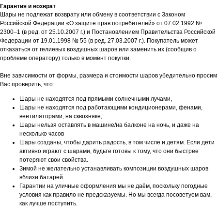
Гарантия и возврат
Шары не подлежат возврату или обмену в соответствии с Законом
Российской Федерации «О защите прав потребителей» от 07.02.1992 №
2300–1 (в ред. от 25.10.2007 г.) и Постановлением Правительства Российской
Федерации от 19.01.1998 № 55 (в ред. 27.03.2007 г.). Покупатель может
отказаться от гелиевых воздушных шаров или заменить их (сообщив о
проблеме оператору) только в момент покупки.
Вне зависимости от формы, размера и стоимости шаров убедительно просим
Вас проверить, что:
Шары не находятся под прямыми солнечными лучами,
Шары не находятся под работающими кондиционерами, фенами,
вентиляторами, на сквозняке,
Шары нельзя оставлять в машине/на балконе на ночь, и даже на
несколько часов
Шары созданы, чтобы дарить радость, в том числе и детям. Если дети
активно играют с шарами, будьте готовы к тому, что они быстрее
потеряют свои свойства.
Зимой не желательно устанавливать композиции воздушных шаров
вблизи батарей.
Гарантии на уличные оформления мы не даём, поскольку погодные
условия как правило не предсказуемы. Но мы всегда посоветуем вам,
как лучше поступить.