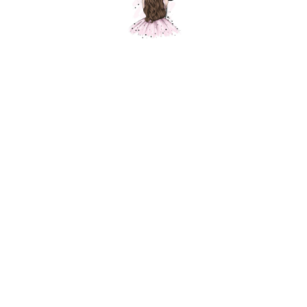
Композиция "Соник"
Шарики Москвы
SKU:
000526
4900,00
р.