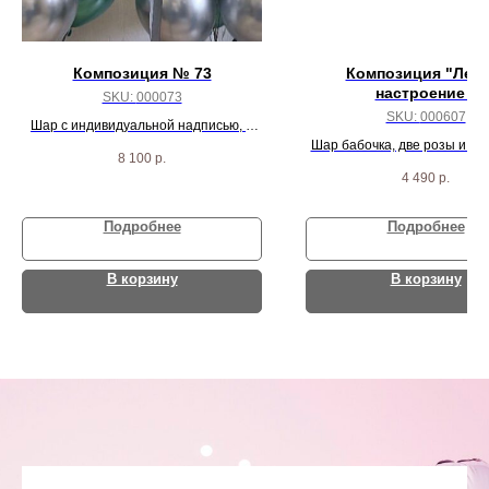
Композиция № 73
Композиция "Летн
настроение "
SKU:
000073
SKU:
000607
Шар с индивидуальной надписью, 4
шарика с конфетти и 16 серебряно-
Шар бабочка, две розы и тр
8 100
р.
зеленых шаров
4 490
р.
Подробнее
Подробнее
В корзину
В корзину