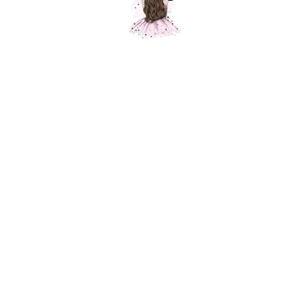
Композиция "Кленовые листья "
Шарики Москвы
SKU:
000513
3960,00
р.