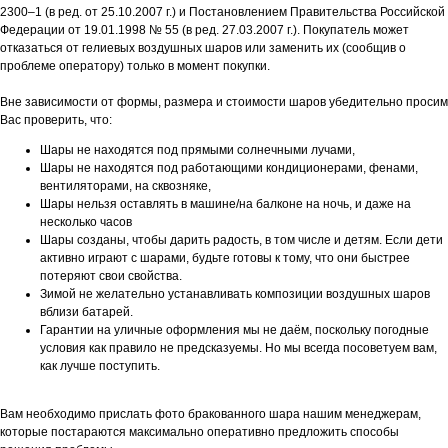
2300–1 (в ред. от 25.10.2007 г.) и Постановлением Правительства Российской
Федерации от 19.01.1998 № 55 (в ред. 27.03.2007 г.). Покупатель может
отказаться от гелиевых воздушных шаров или заменить их (сообщив о
проблеме оператору) только в момент покупки.
Вне зависимости от формы, размера и стоимости шаров убедительно просим
Вас проверить, что:
Шары не находятся под прямыми солнечными лучами,
Шары не находятся под работающими кондиционерами, фенами,
вентиляторами, на сквозняке,
Шары нельзя оставлять в машине/на балконе на ночь, и даже на
несколько часов
Шары созданы, чтобы дарить радость, в том числе и детям. Если дети
активно играют с шарами, будьте готовы к тому, что они быстрее
потеряют свои свойства.
Зимой не желательно устанавливать композиции воздушных шаров
вблизи батарей.
Гарантии на уличные оформления мы не даём, поскольку погодные
условия как правило не предсказуемы. Но мы всегда посоветуем вам,
как лучше поступить.
Вам необходимо прислать фото бракованного шара нашим менеджерам,
которые постараются максимально оперативно предложить способы