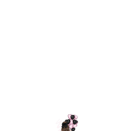
Технология
ШАРИКИ
долгого полета
МОСКВЫ
Индивидуальный
Доставим за
подход к делу
3 часа
Премиальное
Удобная
качество шариков
оплата
=
Назад