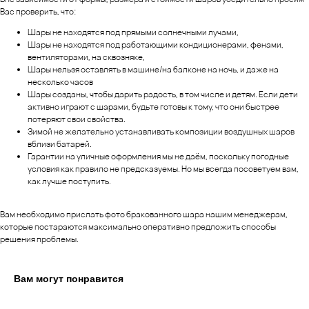
Вас проверить, что:
Шары не находятся под прямыми солнечными лучами,
Шары не находятся под работающими кондиционерами, фенами,
вентиляторами, на сквозняке,
Шары нельзя оставлять в машине/на балконе на ночь, и даже на
несколько часов
Шары созданы, чтобы дарить радость, в том числе и детям. Если дети
активно играют с шарами, будьте готовы к тому, что они быстрее
потеряют свои свойства.
Зимой не желательно устанавливать композиции воздушных шаров
вблизи батарей.
Гарантии на уличные оформления мы не даём, поскольку погодные
условия как правило не предсказуемы. Но мы всегда посоветуем вам,
как лучше поступить.
Вам необходимо прислать фото бракованного шара нашим менеджерам,
которые постараются максимально оперативно предложить способы
решения проблемы.
Вам могут понравится