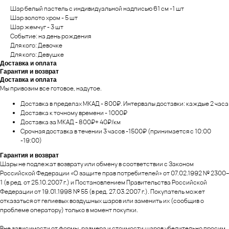
Шар белый пастель с индивидуальной надписью 61 см -1 шт
Шар золото хром - 5 шт
Шар жемчуг - 3 шт
Событие: на день рождения
Для кого: Девочке
Для кого: Девушке
Доставка и оплата
Гарантия и возврат
Доставка и оплата
Мы привозим все готовое, надутое.
Доставка в пределах МКАД - 800₽. Интервалы доставки: каждые 2 часа
Доставка к точному времени - 1000₽
Доставка за МКАД - 800₽+ 40₽/км
Срочная доставка в течении 3 часов -1500₽ (принимается с 10:00
-19:00)
Гарантия и возврат
Шары не подлежат возврату или обмену в соответствии с Законом
Российской Федерации «О защите прав потребителей» от 07.02.1992 № 2300–
1 (в ред. от 25.10.2007 г.) и Постановлением Правительства Российской
Федерации от 19.01.1998 № 55 (в ред. 27.03.2007 г.). Покупатель может
отказаться от гелиевых воздушных шаров или заменить их (сообщив о
проблеме оператору) только в момент покупки.
Вне зависимости от формы, размера и стоимости шаров убедительно просим