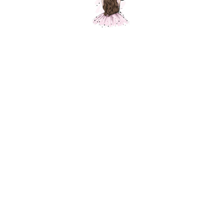
Композиция "Белый полёт"
Шарики Москвы
000180
4500,00
р.
5500,00
р.
В корзину
Состав композиции: