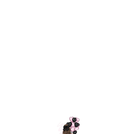
Технология
ШАРИКИ
долгого полета
МОСКВЫ
Индивидуальный
Доставим за
подход к делу
3 часа
Премиальное
Удобная
качество шариков
оплата
=
Назад