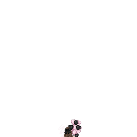
Технология
ШАРИКИ
долгого полета
МОСКВЫ
Индивидуальный
Доставим за
подход к делу
3 часа
Премиальное
Удобная
качество шариков
оплата
=
Назад