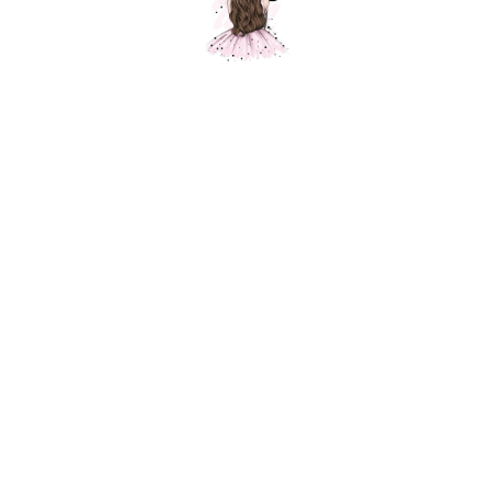
Композиция № 153
Шарики Москвы
SKU:
000153
31 000
р.