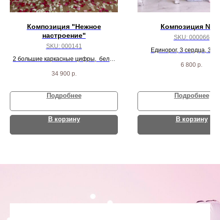
Композиция "Нежное
Композиция № 6
настроение"
SKU:
000066
SKU:
000141
Единорог, 3 сердца, 3 ш
2 большие каркасные цифры, бело-
конфетти и 10 белых ш
6 800
р.
розовых звезд, 3 шарика баблс и
34 900
р.
коробка с 12 шариками внутри.
Подробнее
Подробнее
В корзину
В корзину