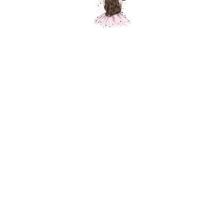
Композиция "Фотозона - Мы тебя ждём"
Шарики Москвы
000277
25000,00
р.
В корзину
Состав композиции: