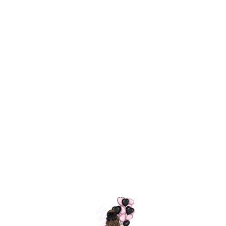
Технология
ШАРИКИ
долгого полета
МОСКВЫ
Индивидуальный
Доставим за
подход к делу
3 часа
Премиальное
Удобная
качество шариков
оплата
=
Назад