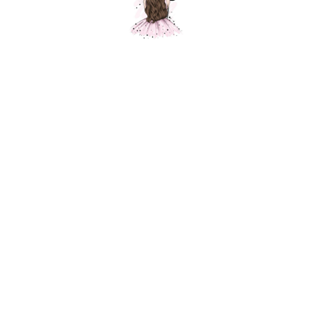
Композиция "Розовые миры"
Шарики Москвы
SKU:
000582
7 750
р.