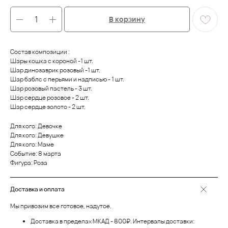
В корзину
Состав композиции :
Шары кошка с короной -1 шт.
Шар динозаврик розовый -1 шт.
Шар баблс с перьями и надписью - 1 шт.
Шар розовый пастель - 3 шт.
Шар сердце розовое - 2 шт.
Шар сердце золото - 2 шт.
Для кого: Девочке
Для кого: Девушке
Для кого: Маме
Событие: 8 марта
Фигура: Роза
Доставка и оплата
Мы привозим все готовое, надутое.
Доставка в пределах МКАД - 800₽. Интервалы доставки: