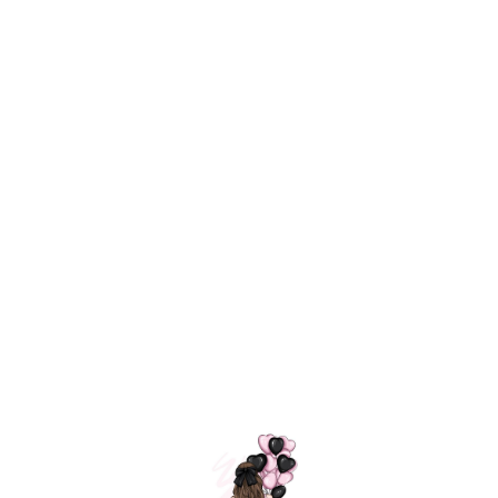
Технология
ШАРИКИ
долгого полета
МОСКВЫ
Индивидуальный
Доставим за
подход к делу
3 часа
Премиальное
Удобная
качество шариков
оплата
=
Назад