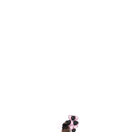
Технология
ШАРИКИ
долгого полета
МОСКВЫ
Индивидуальный
Доставим за
подход к делу
3 часа
Премиальное
Удобная
качество шариков
оплата
=
Назад