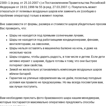
2300–1 (в ред. от 25.10.2007 г.) и Постановлением Правительства Российской
Федерации от 19.01.1998 № 55 (в ред. 27.03.2007 г.). Покупатель может
отказаться от гелиевых воздушных шаров или заменить их (сообщив о
проблеме оператору) только в момент покупки.
Вне зависимости от формы, размера и стоимости шаров убедительно просим
Вас проверить, что:
Шары не находятся под прямыми солнечными лучами,
Шары не находятся под работающими кондиционерами, фенами,
вентиляторами, на сквозняке,
Шары нельзя оставлять в машине/на балконе на ночь, и даже на
несколько часов
Шары созданы, чтобы дарить радость, в том числе и детям. Если дети
активно играют с шарами, будьте готовы к тому, что они быстрее
потеряют свои свойства.
Зимой не желательно устанавливать композиции воздушных шаров
вблизи батарей.
Гарантии на уличные оформления мы не даём, поскольку погодные
условия как правило не предсказуемы. Но мы всегда посоветуем вам,
как лучше поступить.
Вам необходимо прислать фото бракованного шара нашим менеджерам,
которые постараются максимально оперативно предложить способы