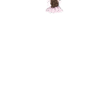
Композиция "Снова в школу"
Шарики Москвы
SKU:
000600
13600,00
р.