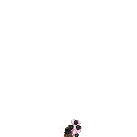
Технология
ШАРИКИ
долгого полета
МОСКВЫ
Индивидуальный
Доставим за
подход к делу
3 часа
Премиальное
Удобная
качество шариков
оплата
=
Назад