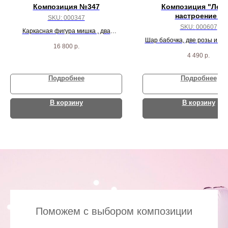
Композиция №347
Композиция "Летн
настроение "
SKU:
000347
SKU:
000607
Каркасная фигура мишка , два
фонтана шаров
Шар бабочка, две розы и тр
16 800
р.
4 490
р.
Подробнее
Подробнее
В корзину
В корзину
Поможем с выбором композиции