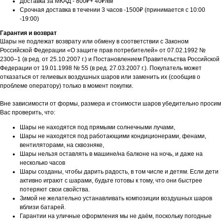
Доставка за МКАД - 800₽+ 40₽/км
Срочная доставка в течении 3 часов -1500₽ (принимается с 10:00
-19:00)
Гарантия и возврат
Шары не подлежат возврату или обмену в соответствии с Законом
Российской Федерации «О защите прав потребителей» от 07.02.1992 №
2300–1 (в ред. от 25.10.2007 г.) и Постановлением Правительства Российской
Федерации от 19.01.1998 № 55 (в ред. 27.03.2007 г.). Покупатель может
отказаться от гелиевых воздушных шаров или заменить их (сообщив о
проблеме оператору) только в момент покупки.
Вне зависимости от формы, размера и стоимости шаров убедительно просим
Вас проверить, что:
Шары не находятся под прямыми солнечными лучами,
Шары не находятся под работающими кондиционерами, фенами,
вентиляторами, на сквозняке,
Шары нельзя оставлять в машине/на балконе на ночь, и даже на
несколько часов
Шары созданы, чтобы дарить радость, в том числе и детям. Если дети
активно играют с шарами, будьте готовы к тому, что они быстрее
потеряют свои свойства.
Зимой не желательно устанавливать композиции воздушных шаров
вблизи батарей.
Гарантии на уличные оформления мы не даём, поскольку погодные