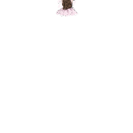
Композиция № 205
Шарики Москвы
SKU:
000205
15700,00
р.