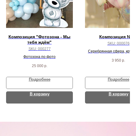
Композиция "Фотозона - Мы
Композиция № 7
тебя ждём"
SKU:
000076
SKU:
000277
Серебрянная сфера, круг с
Фотозона по фото
круг жемчуг, 3 жемчужных зв
3 950
р.
агата
25 000
р.
Подробнее
Подробнее
В корзину
В корзину