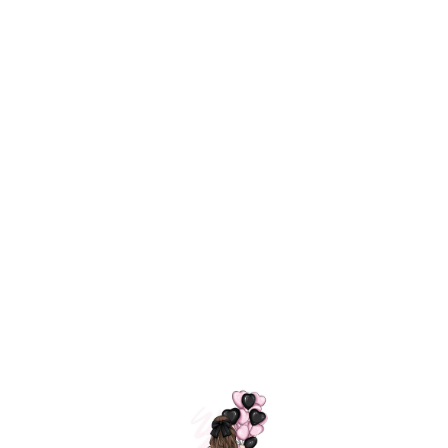
Технология
ШАРИКИ
долгого полета
МОСКВЫ
Индивидуальный
Доставим за
подход к делу
3 часа
Премиальное
Удобная
качество шариков
оплата
=
Назад