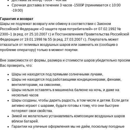
Доставка за МКАД - 800₽+ 40₽/км
Срочная доставка в течении 3 часов -1500₽ (принимается с 10:00
-19:00)
Гарантия и возврат
Шары не подлежат возврату или обмену в соответствии с Законом
Российской Федерации «О защите прав потребителей» от 07.02.1992 №
2300–1 (в ред. от 25.10.2007 г.) и Постановлением Правительства Российской
Федерации от 19.01.1998 № 55 (в ред. 27.03.2007 г.). Покупатель может
отказаться от гелиевых воздушных шаров или заменить их (сообщив о
проблеме оператору) только в момент покупки.
Вне зависимости от формы, размера и стоимости шаров убедительно просим
Вас проверить, что:
Шары не находятся под прямыми солнечными лучами,
Шары не находятся под работающими кондиционерами, фенами,
вентиляторами, на сквозняке,
Шары нельзя оставлять в машине/на балконе на ночь, и даже на
несколько часов
Шары созданы, чтобы дарить радость, в том числе и детям. Если дети
активно играют с шарами, будьте готовы к тому, что они быстрее
потеряют свои свойства.
Зимой не желательно устанавливать композиции воздушных шаров
вблизи батарей.
Гарантии на уличные оформления мы не даём, поскольку погодные