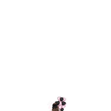
Технология
ШАРИКИ
долгого полета
МОСКВЫ
Индивидуальный
Доставим за
подход к делу
3 часа
Премиальное
Удобная
качество шариков
оплата
=
Назад