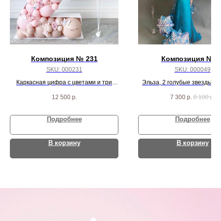
Композиция № 231
Композиция № 4
SKU:
000231
SKU:
000049
Каркасная цифра с цветами и три
Эльза, 2 голубые звезды, 1
шарика
голубых шаров, 4 шара с кон
12 500
р.
7 300
р.
8 100
р.
серебро металлик ша
Подробнее
Подробнее
В корзину
В корзину