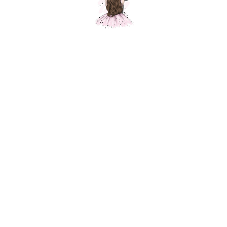
Композиция "Весенние сердца"
Шарики Москвы
SKU:
000389
3700,00
р.