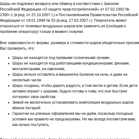
Шары не подлежат возврату или обмену в соответствии с Законом
Российской Федерации «О защите прав потребителей» от 07.02.1992 №
2300–1 (в ред. от 25.10.2007 г.) и Постановлением Правительства Российской
Федерации от 19.01.1998 № 55 (в ред. 27.03.2007 г.). Покупатель может
отказаться от гелиевых воздушных шаров или заменить их (сообщив о
проблеме оператору) только в момент покупки.
Вне зависимости от формы, размера и стоимости шаров убедительно просим
Вас проверить, что:
Шары не находятся под прямыми солнечными лучами,
Шары не находятся под работающими кондиционерами, фенами,
вентиляторами, на сквозняке,
Шары нельзя оставлять в машине/на балконе на ночь, и даже на
несколько часов
Шары созданы, чтобы дарить радость, в том числе и детям. Если дети
активно играют с шарами, будьте готовы к тому, что они быстрее
потеряют свои свойства.
Зимой не желательно устанавливать композиции воздушных шаров
вблизи батарей.
Гарантии на уличные оформления мы не даём, поскольку погодные
условия как правило не предсказуемы. Но мы всегда посоветуем вам,
как лучше поступить.