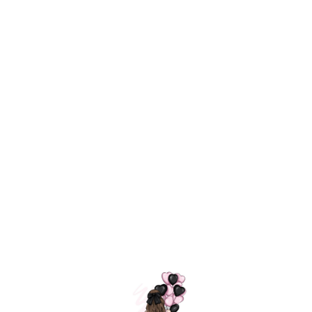
Технология
ШАРИКИ
долгого полета
МОСКВЫ
Индивидуальный
Доставим за
подход к делу
3 часа
Премиальное
Удобная
качество шариков
оплата
=
Назад