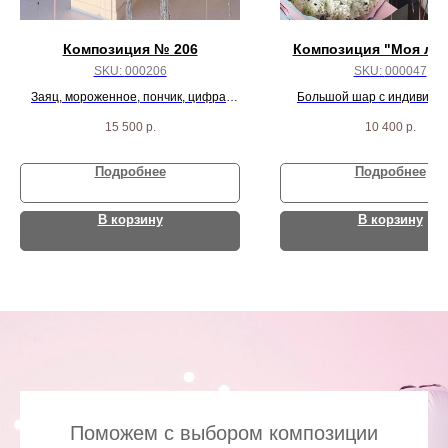
Композиция № 206
Композиция "Моя лю
SKU:
000206
SKU:
000047
Заяц, мороженное, пончик, цифра,
Большой шар с индивиду
большое сердце с надписью и 20
надписью, 3 сердца, 30 бел
15 500
р.
10 400
р.
шариков
шаров и 3 агат шар
Подробнее
Подробнее
В корзину
В корзину
Поможем с выбором композиции