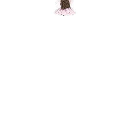
Композиция "Мишка с сердечком"
Шарики Москвы
SKU:
000354
6100,00
р.