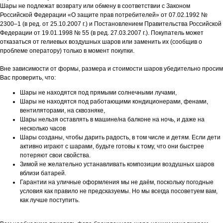
Шары не подлежат возврату или обмену в соответствии с Законом
Российской Федерации «О защите прав потребителей» от 07.02.1992 №
2300–1 (в ред. от 25.10.2007 г.) и Постановлением Правительства Российской
Федерации от 19.01.1998 № 55 (в ред. 27.03.2007 г.). Покупатель может
отказаться от гелиевых воздушных шаров или заменить их (сообщив о
проблеме оператору) только в момент покупки.
Вне зависимости от формы, размера и стоимости шаров убедительно просим
Вас проверить, что:
Шары не находятся под прямыми солнечными лучами,
Шары не находятся под работающими кондиционерами, фенами,
вентиляторами, на сквозняке,
Шары нельзя оставлять в машине/на балконе на ночь, и даже на
несколько часов
Шары созданы, чтобы дарить радость, в том числе и детям. Если дети
активно играют с шарами, будьте готовы к тому, что они быстрее
потеряют свои свойства.
Зимой не желательно устанавливать композиции воздушных шаров
вблизи батарей.
Гарантии на уличные оформления мы не даём, поскольку погодные
условия как правило не предсказуемы. Но мы всегда посоветуем вам,
как лучше поступить.