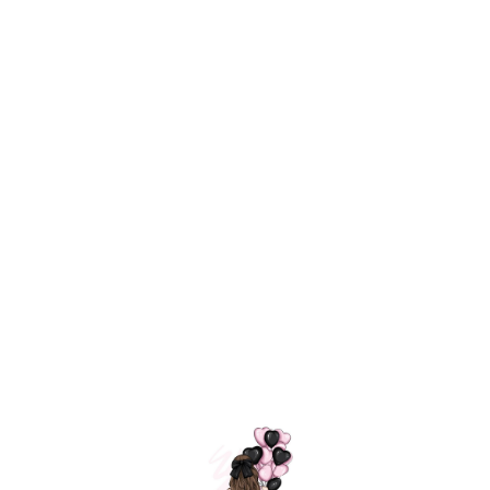
Технология
ШАРИКИ
долгого полета
МОСКВЫ
Индивидуальный
Доставим за
подход к делу
3 часа
Премиальное
Удобная
качество шариков
оплата
=
Назад