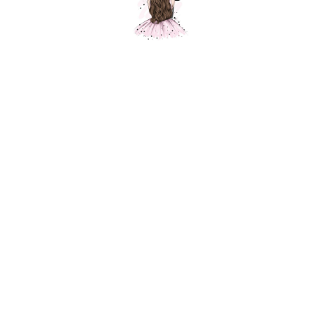
Композиция "Шары на 14 февраля"
Шарики Москвы
SKU:
000459
16100,00
р.