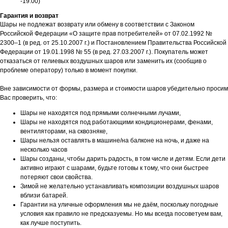
-19:00)
Гарантия и возврат
Шары не подлежат возврату или обмену в соответствии с Законом
Российской Федерации «О защите прав потребителей» от 07.02.1992 №
2300–1 (в ред. от 25.10.2007 г.) и Постановлением Правительства Российской
Федерации от 19.01.1998 № 55 (в ред. 27.03.2007 г.). Покупатель может
отказаться от гелиевых воздушных шаров или заменить их (сообщив о
проблеме оператору) только в момент покупки.
Вне зависимости от формы, размера и стоимости шаров убедительно просим
Вас проверить, что:
Шары не находятся под прямыми солнечными лучами,
Шары не находятся под работающими кондиционерами, фенами,
вентиляторами, на сквозняке,
Шары нельзя оставлять в машине/на балконе на ночь, и даже на
несколько часов
Шары созданы, чтобы дарить радость, в том числе и детям. Если дети
активно играют с шарами, будьте готовы к тому, что они быстрее
потеряют свои свойства.
Зимой не желательно устанавливать композиции воздушных шаров
вблизи батарей.
Гарантии на уличные оформления мы не даём, поскольку погодные
условия как правило не предсказуемы. Но мы всегда посоветуем вам,
как лучше поступить.