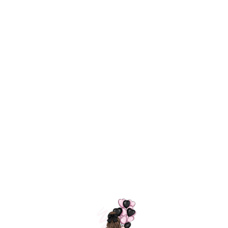
Технология
ШАРИКИ
долгого полета
МОСКВЫ
Индивидуальный
Доставим за
подход к делу
3 часа
Премиальное
Удобная
качество шариков
оплата
=
Назад