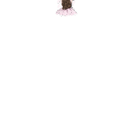
Композиция "Розы для нее"
Шарики Москвы
SKU:
000576
6200,00
р.