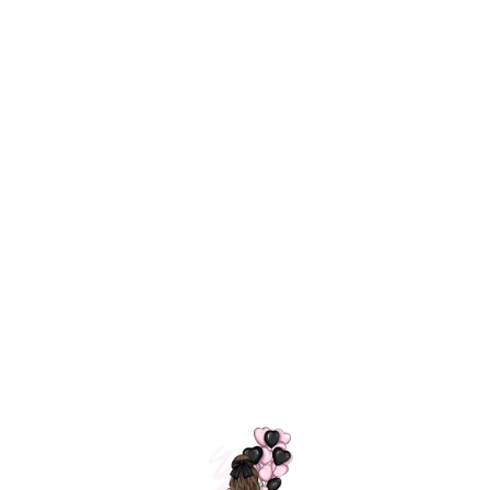
Технология
ШАРИКИ
долгого полета
МОСКВЫ
Индивидуальный
Доставим за
подход к делу
3 часа
Премиальное
Удобная
качество шариков
оплата
=
Назад