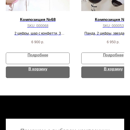
Композиция №68
Композиция № 5
SKU:
000068
SKU:
000053
2 цифры, шар с конфетти, 3
Панда, 2 цифры, звезда, се
жемчужных шара и 3 розово-золотых
шара с конфетти и 7 че
6 900
р.
6 950
р.
круга
серебрянных шарик
Подробнее
Подробнее
В корзину
В корзину