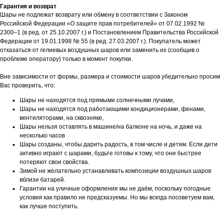
Гарантия и возврат
Шары не подлежат возврату или обмену в соответствии с Законом
Российской Федерации «О защите прав потребителей» от 07.02.1992 №
2300–1 (в ред. от 25.10.2007 г.) и Постановлением Правительства Российской
Федерации от 19.01.1998 № 55 (в ред. 27.03.2007 г.). Покупатель может
отказаться от гелиевых воздушных шаров или заменить их (сообщив о
проблеме оператору) только в момент покупки.
Вне зависимости от формы, размера и стоимости шаров убедительно просим
Вас проверить, что:
Шары не находятся под прямыми солнечными лучами,
Шары не находятся под работающими кондиционерами, фенами,
вентиляторами, на сквозняке,
Шары нельзя оставлять в машине/на балконе на ночь, и даже на
несколько часов
Шары созданы, чтобы дарить радость, в том числе и детям. Если дети
активно играют с шарами, будьте готовы к тому, что они быстрее
потеряют свои свойства.
Зимой не желательно устанавливать композиции воздушных шаров
вблизи батарей.
Гарантии на уличные оформления мы не даём, поскольку погодные
условия как правило не предсказуемы. Но мы всегда посоветуем вам,
как лучше поступить.