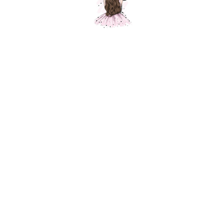
Композиция "Мишка с тортиком"
Шарики Москвы
SKU:
000571
5900,00
р.