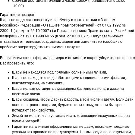
Срочная доставка в течении 3 часов -1500₽ (принимается с 10:00
-19:00)
Гарантия и возврат
Шары не подлежат возврату или обмену в соответствии с Законом
Российской Федерации «О защите прав потребителей» от 07.02.1992 №
2300–1 (в ред. от 25.10.2007 г.) и Постановлением Правительства Российской
Федерации от 19.01.1998 № 55 (в ред. 27.03.2007 г.). Покупатель может
отказаться от гелиевых воздушных шаров или заменить их (сообщив о
проблеме оператору) только в момент покупки.
Вне зависимости от формы, размера и стоимости шаров убедительно просим
Вас проверить, что:
Шары не находятся под прямыми солнечными лучами,
Шары не находятся под работающими кондиционерами, фенами,
вентиляторами, на сквозняке,
Шары нельзя оставлять в машине/на балконе на ночь, и даже на
несколько часов
Шары созданы, чтобы дарить радость, в том числе и детям. Если дети
активно играют с шарами, будьте готовы к тому, что они быстрее
потеряют свои свойства.
Зимой не желательно устанавливать композиции воздушных шаров
вблизи батарей.
Гарантии на уличные оформления мы не даём, поскольку погодные
условия как правило не предсказуемы. Но мы всегда посоветуем вам,