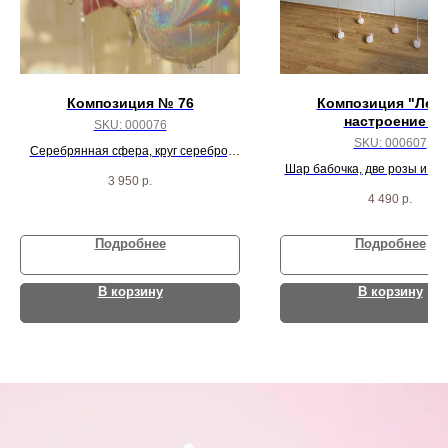
Композиция № 76
Композиция "Летн
настроение "
SKU:
000076
SKU:
000607
Серебрянная сфера, круг серебро,
круг жемчуг, 3 жемчужных звезды и 2
Шар бабочка, две розы и тр
3 950
р.
агата
4 490
р.
Подробнее
Подробнее
В корзину
В корзину