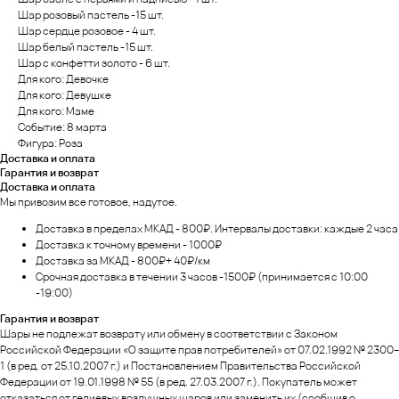
Шар розовый пастель -15 шт.
Шар сердце розовое - 4 шт.
Шар белый пастель -15 шт.
Шар с конфетти золото - 6 шт.
Для кого: Девочке
Для кого: Девушке
Для кого: Маме
Событие: 8 марта
Фигура: Роза
Доставка и оплата
Гарантия и возврат
Доставка и оплата
Мы привозим все готовое, надутое.
Доставка в пределах МКАД - 800₽. Интервалы доставки: каждые 2 часа
Доставка к точному времени - 1000₽
Доставка за МКАД - 800₽+ 40₽/км
Срочная доставка в течении 3 часов -1500₽ (принимается с 10:00
-19:00)
Гарантия и возврат
Шары не подлежат возврату или обмену в соответствии с Законом
Российской Федерации «О защите прав потребителей» от 07.02.1992 № 2300–
1 (в ред. от 25.10.2007 г.) и Постановлением Правительства Российской
Федерации от 19.01.1998 № 55 (в ред. 27.03.2007 г.). Покупатель может
отказаться от гелиевых воздушных шаров или заменить их (сообщив о