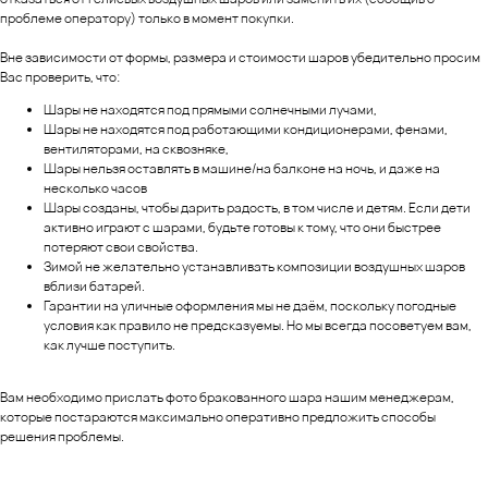
проблеме оператору) только в момент покупки.
Вне зависимости от формы, размера и стоимости шаров убедительно просим
Вас проверить, что:
Шары не находятся под прямыми солнечными лучами,
Шары не находятся под работающими кондиционерами, фенами,
вентиляторами, на сквозняке,
Шары нельзя оставлять в машине/на балконе на ночь, и даже на
несколько часов
Шары созданы, чтобы дарить радость, в том числе и детям. Если дети
активно играют с шарами, будьте готовы к тому, что они быстрее
потеряют свои свойства.
Зимой не желательно устанавливать композиции воздушных шаров
вблизи батарей.
Гарантии на уличные оформления мы не даём, поскольку погодные
условия как правило не предсказуемы. Но мы всегда посоветуем вам,
как лучше поступить.
Вам необходимо прислать фото бракованного шара нашим менеджерам,
которые постараются максимально оперативно предложить способы
решения проблемы.