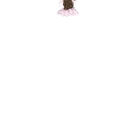
Композиция "Любимой мамочке "
Шарики Москвы
000584
11200,00
р.
В корзину
Состав композиции :
Шар баблс с перьями и надписью - 1 шт.